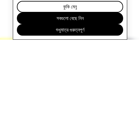
কুকি মেনু
সবগুলো বেছে নিন
আমাদের পণ্য ও পরিষেবা
শুধুমাত্র গুরুত্বপূর্ণ
Specs কম্পিউটিংকে আরও মানবিক 
t হলো একটি ভিজ্যুয়াল মেসেজিং পরিষেবা যা বন্ধু,
এবং বিশ্বের সাথে আপনার যোগাযোগকে উন্নত করে।