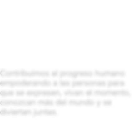
Contribuimos al progreso humano
empoderando a las personas para
que se expresen, vivan el momento,
conozcan más del mundo y se
diviertan juntas.