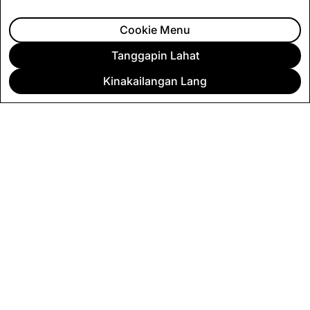
Cookie Menu
Tanggapin Lahat
ANG AMING MGA PRODUKTO AT MGA SERBISYO
Kinakailangan Lang
Ginagawang mas mukhang 
napchat ay isang visual messaging
computing.
ce na mas pinabubuti ang iyong
iksayon sa iyong mga kaibigan, pamilya,