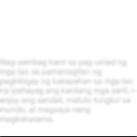
Nag-aambag kami sa pag-unlad ng
mga tao sa pamamagitan ng
pagbibigay ng kakayahan sa mga tao
na ipahayag ang kanilang mga sarili, i-
enjoy ang sandali, matuto tungkol sa
mundo, at magsaya nang
magkakasama.