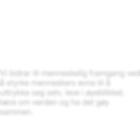
Vi bidrar til menneskelig framgang ved
å styrke menneskers evne til å
uttrykke seg selv, leve i øyeblikket,
lære om verden og ha det gøy
sammen.