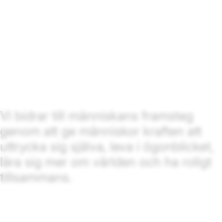
Vi bidrar till människans framsteg
genom att ge människor kraften att
uttrycka sig själva, leva i ögonblicket,
lära sig mer om världen och ha roligt
tillsammans.