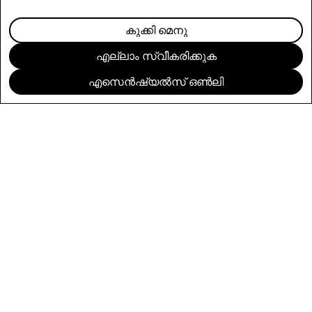
കുക്കി മെനു
എല്ലാം സ്വീകരിക്കുക
ഞങ്ങളുടെ ഉൽപ്പന്നങ്ങളും സേവനങ്ങളും
എസെൻഷ്യൽസ് ഒൺലി
Specs കമ്പ്യൂട്ടിംഗിനെ ക
ത്തുക്കളുമായും കുടുംബാംഗങ്ങളുമായും
മാനുഷികമാക്കുന്നു.
ുമായും ഉള്ള നിങ്ങളുടെ
നിമയം മെച്ചപ്പെടുത്തുന്ന ഒരു ദൃശ്യ