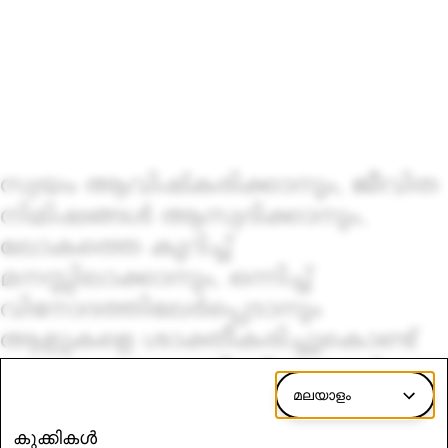
സ്വയം ആവിഷ്കരിക്കാനും, ജീവിത
നിമിഷങ്ങൾ ആസ്വദിക്കാനും,
ലോകത്തെ കുറിച്ച്
മനസ്സിലാക്കാനും, ഒന്നിച്ച്
വിനോദത്തിലേർപ്പെടാനും
ആളുകളെ ശാക്തീകരിച്ചുകൊണ്ട്
മനുഷ്യ പുരോഗതിക്ക് ഞങ്ങൾ
മലയാളം
സംഭാവന നൽകുന്നു.
കുക്കികൾ