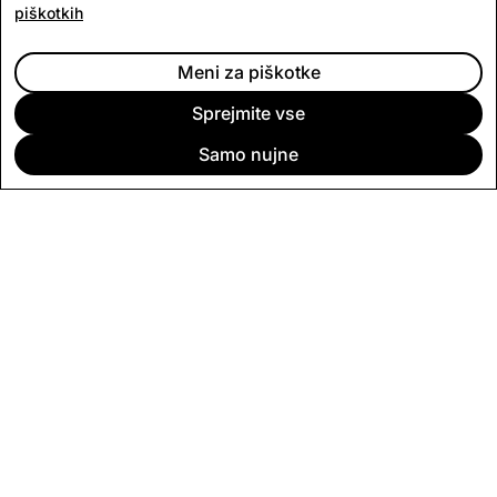
piškotkih
Meni za piškotke
Sprejmite vse
NAŠI IZDELKI IN STORITVE
Samo nujne
Storitev Specs naredi račun
at je storitev vizualnega sporočanja, ki
humano.
ša vašo komunikacijo s prijatelji, družino in