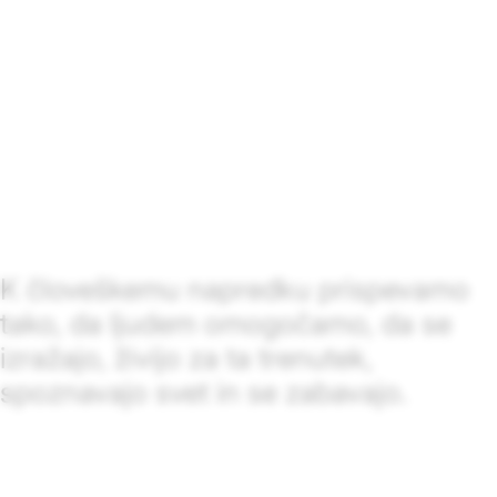
K človeškemu napredku prispevamo
tako, da ljudem omogočamo, da se
izražajo, živijo za ta trenutek,
spoznavajo svet in se zabavajo.