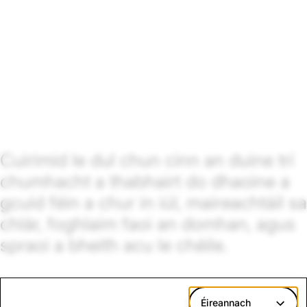
Cuirimid le dul chun cinn an duine trí
chumhacht a thabhairt do dhaoine a
gcuid féin a chur in iúl, maireachtáil sa
chlár, foghlaim faoi an domhan, agus
spraoi a bheith acu le chéile.
Éireannach