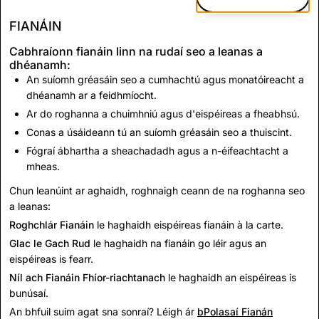
FIANÁIN
Cabhraíonn fianáin linn na rudaí seo a leanas a
dhéanamh:
An suíomh gréasáin seo a cumhachtú agus monatóireacht a
dhéanamh ar a feidhmíocht.
Ar do roghanna a chuimhniú agus d'eispéireas a fheabhsú.
Conas a úsáideann tú an suíomh gréasáin seo a thuiscint.
Fógraí ábhartha a sheachadadh agus a n-éifeachtacht a
mheas.
Chun leanúint ar aghaidh, roghnaigh ceann de na roghanna seo
a leanas:
Roghchlár Fianáin
le haghaidh eispéireas fianáin à la carte.
Glac le Gach Rud
le haghaidh na fianáin go léir agus an
eispéireas is fearr.
Níl ach Fianáin Fhíor-riachtanach
le haghaidh an eispéireas is
bunúsaí.
An bhfuil suim agat sna sonraí? Léigh ár
bPolasaí Fianán