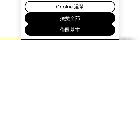
Cookie 選單
接受全部
我們的產品與服務
僅限基本
Specs 讓運算技術更人性化
pchat 是一款視覺化即時通訊服務，讓你能與
和全世界互動連結。