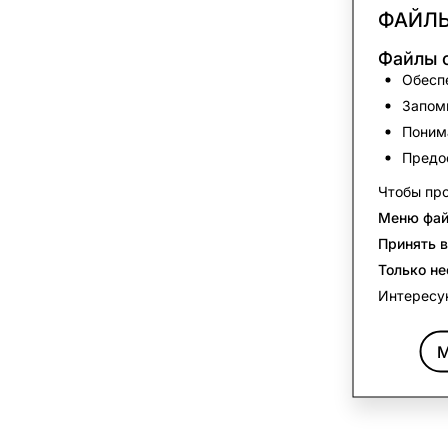
ФАЙЛЫ
Файлы c
Обеспе
Запоми
Понима
Предо
Чтобы про
Меню фай
Принять в
Только н
Интересу
М