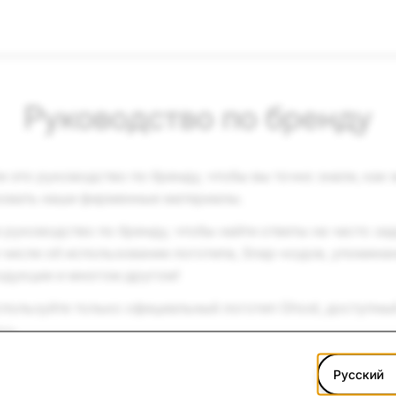
Руководство по бренду
 это руководство по бренду, чтобы вы точно знали, как 
зовать наши фирменные материалы.
 руководство по бренду, чтобы найти ответы на часто з
 числе об использовании логотипа, Snap-кодов, упомина
одукции и многом другом!
пользуйте только официальный логотип Ghost, доступны
сь
.
Русский