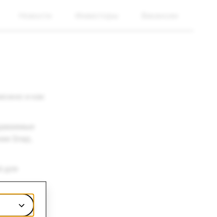
Новости
Инвесторы
Вакансии
можно и как
адаваемые
нии Snap,
й для