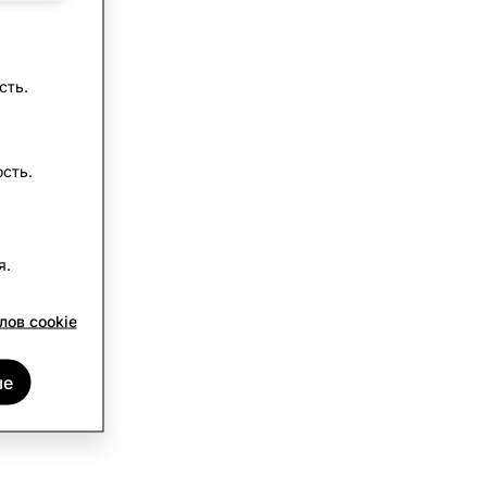
сть.
сть.
я.
лов cookie
ые