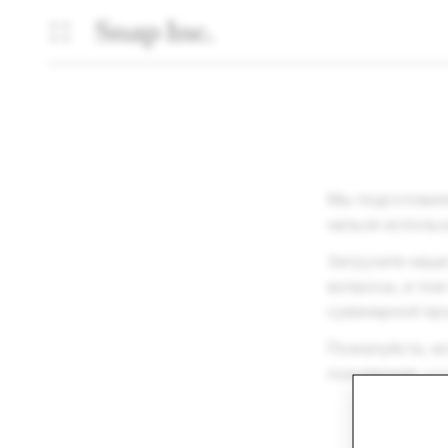
Мы подготовили
нельзя исполь
Загрузите наше
вопросы, в том
сувенирной пр
Пожалуйста, ис
скачивания
зде