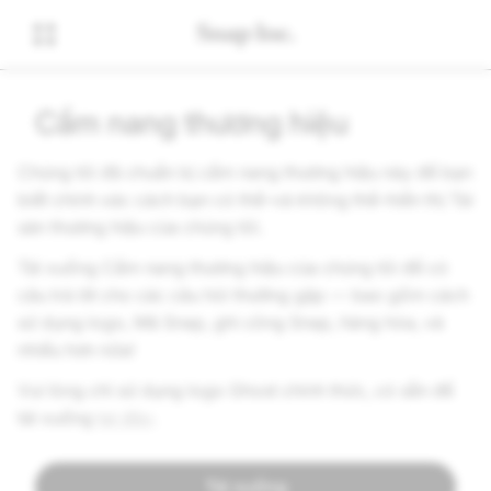
Cẩm nang thương hiệu
Chúng tôi đã chuẩn bị cẩm nang thương hiệu này để bạn
biết chính xác cách bạn có thể–và không thể–hiển thị Tài
sản thương hiệu của chúng tôi.
Tải xuống Cẩm nang thương hiệu của chúng tôi để có
câu trả lời cho các câu hỏi thường gặp — bao gồm cách
sử dụng logo, Mã Snap, ghi công Snap, hàng hóa, và
nhiều hơn nữa!
Vui lòng chỉ sử dụng logo Ghost chính thức, có sẵn để
tải xuống
tại đây
.
Tải xuống