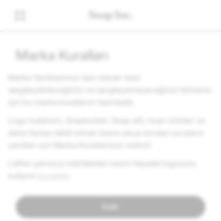
Marka Kuralları
Marka Varlıklarımızı tam olarak nasıl
sergileyebileceğinizi ve sergileyemeyeceğinizi bilmeniz
için bu marka kurallarını hazırladık.
Logo kullanımı, Snapkodlar, Snap atfı, ticari ürünler ve
daha fazlası dahil olmak üzere sıkça sorulan soruların
yanıtları için Marka Kurallarımızı indirin!
Lütfen yalnızca indirilebilen resmi Hayalet logosunu
kullanın
buradan
.
İndir