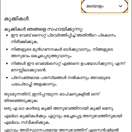
ഡൗൺലോഡ് ചെയ്യാൻ ലഭ്യമായ ഔദ്യോഗിക
മലയാളം
ഗോസ്റ്റ് ലോഗോ മാത്രം ഉപയോഗിക്കുക
ഇവിടെ
.
കുക്കികൾ
കുക്കികൾ ഞങ്ങളെ സഹായിക്കുന്നു:
ഡൗൺലോഡ് ചെയ്യുക
ഈ വെബ് സൈറ്റ് പ്രവർത്തിപ്പിച്ച് അതിൻ്റെ പ്രകടനം
നിരീക്ഷിക്കുക.
നിങ്ങളുടെ മുൻഗണനകൾ ഓർക്കുവാനും, നിങ്ങളുടെ
അനുഭവം മെച്ചപ്പെടുത്തുവാനും.
നിങ്ങൾ ഈ വെബ്സൈറ്റ് എങ്ങനെ ഉപയോഗിക്കുന്നു എന്ന്
മനസ്സിലാക്കുവാൻ.
പ്രസക്തമായ പരസ്യങ്ങൾ നൽകാനും അവയുടെ
ഫലപ്രാപ്തി അളക്കാനും.
തുടരുന്നതിന്, ഇനിപ്പറയുന്ന ഓപ്ഷനുകളിൽ ഒന്ന്
തിരഞ്ഞെടുക്കുക:
ഒരു എ ലാ കാർട്ടെ കുക്കി അനുഭവത്തിനായി
കുക്കി മെനു
.
എല്ലാ കുക്കികൾക്കും ഏറ്റവും മെച്ചപ്പെട്ട അനുഭവത്തിനുമായി
എല്ലാം സ്വീകരിക്കുക
.
ഏറ്റവും അടിസ്ഥാനപരമായ അനുഭവത്തിന്
എസെൻഷ്യൽ