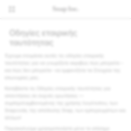
Οδηγίες εταιρικής
ταυτότητας
Έχουμε ετοιμάσει αυτές τις οδηγίες εταιρικής
ταυτότητας για να γνωρίζετε ακριβώς πώς μπορείτε –
και πώς δεν μπορείτε– να εμφανίζετε τα Στοιχεία της
επωνυμίας μας.
Κατεβάστε τις Οδηγίες εταιρικής ταυτότητας για
απαντήσεις σε συχνές ερωτήσεις —
συμπεριλαμβανομένης της χρήσης λογότυπου, των
Snapcode, της απόδοσης Snap, των εμπορευμάτων και
άλλων!
Παρακαλούμε χρησιμοποιήστε μόνο το επίσημο