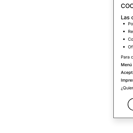
COO
Las 
Po
Re
Co
Of
Para c
Menú 
Acept
Impre
¿Quie