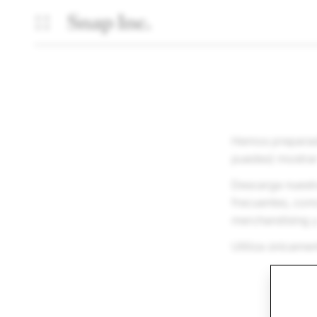
Hemos preparad
puedes) mostrar
Descarga nuestr
frecuentes, como
merchandising 
Utiliza únicamen