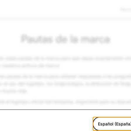
Nov
Pautas de la marca
o estas pautas de la marca para que sepas exactamente có
 nuestros activos de marca.
as pautas de la marca para obtener respuestas a las pregun
 el uso del logotipo, los Snapcódigos, la atribución de Snap,
y mucho más.
te el logotipo oficial del fantasma, disponible para su desc
Español (España
Descargar