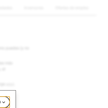
edades
Inversores
Ofertas de empleo
mo puedes (y no
tas más
 el
arga
aquí
.
)