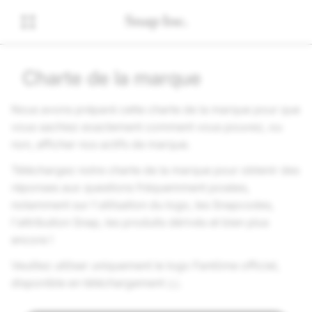
Charte de la marque
Nous avons préparé cette charte de la marque pour que
vous sachiez exactement comment vous pouvez, ou
non, afficher nos actifs de marque.
Téléchargez notre charte de la marque pour obtenir des
réponses aux questions fréquemment posées,
notamment sur l'utilisation du logo, les Snapcodes,
l'attribution Snap, les produits dérivés et bien plus
encore !
Veuillez utiliser uniquement le logo Fantôme officiel,
disponible en téléchargement
ici
.