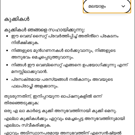
ഡൗൺലോഡ് ചെയ്യാൻ ലഭ്യമായ ഔദ്യോഗിക
മലയാളം
ഗോസ്റ്റ് ലോഗോ മാത്രം ഉപയോഗിക്കുക
ഇവിടെ
.
കുക്കികൾ
കുക്കികൾ ഞങ്ങളെ സഹായിക്കുന്നു:
ഡൗൺലോഡ് ചെയ്യുക
ഈ വെബ് സൈറ്റ് പ്രവർത്തിപ്പിച്ച് അതിൻ്റെ പ്രകടനം
നിരീക്ഷിക്കുക.
നിങ്ങളുടെ മുൻഗണനകൾ ഓർക്കുവാനും, നിങ്ങളുടെ
അനുഭവം മെച്ചപ്പെടുത്തുവാനും.
നിങ്ങൾ ഈ വെബ്സൈറ്റ് എങ്ങനെ ഉപയോഗിക്കുന്നു എന്ന്
മനസ്സിലാക്കുവാൻ.
പ്രസക്തമായ പരസ്യങ്ങൾ നൽകാനും അവയുടെ
ഫലപ്രാപ്തി അളക്കാനും.
തുടരുന്നതിന്, ഇനിപ്പറയുന്ന ഓപ്ഷനുകളിൽ ഒന്ന്
തിരഞ്ഞെടുക്കുക:
ഒരു എ ലാ കാർട്ടെ കുക്കി അനുഭവത്തിനായി
കുക്കി മെനു
.
എല്ലാ കുക്കികൾക്കും ഏറ്റവും മെച്ചപ്പെട്ട അനുഭവത്തിനുമായി
എല്ലാം സ്വീകരിക്കുക
.
ഏറ്റവും അടിസ്ഥാനപരമായ അനുഭവത്തിന്
എസെൻഷ്യൽ