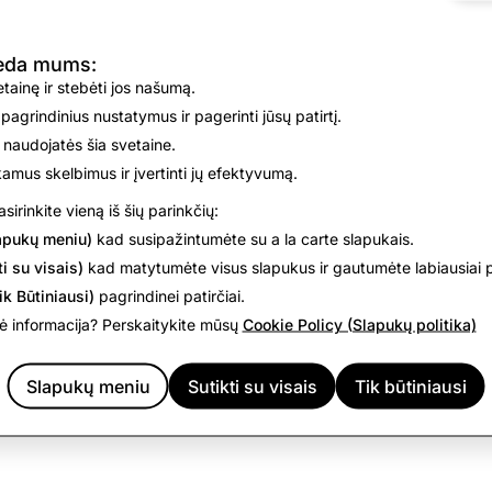
deda mums:
vetainę ir stebėti jos našumą.
 pagrindinius nustatymus ir pagerinti jūsų patirtį.
 naudojatės šia svetaine.
nkamus skelbimus ir įvertinti jų efektyvumą.
sirinkite vieną iš šių parinkčių:
apukų meniu)
kad susipažintumėte su a la carte slapukais.
i su visais)
kad matytumėte visus slapukus ir gautumėte labiausiai p
ik Būtiniausi)
pagrindinei patirčiai.
 informacija? Perskaitykite mūsų
Cookie Policy (Slapukų politika)
Slapukų meniu
Sutikti su visais
Tik būtiniausi