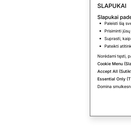
SLAPUKAI
Slapukai pa
Paleisti šią s
Prisiminti jūsų
Suprasti, kaip
Pateikti atiti
Norėdami tęsti, pa
Cookie Menu (Sl
Accept All (Sutikt
Essential Only (T
Domina smulkesnė