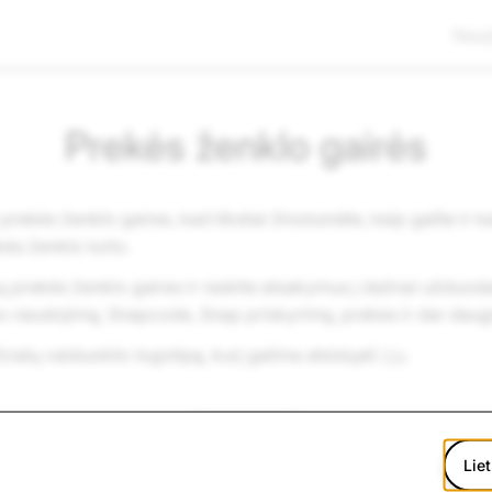
Nauj
Prekės ženklo gairės
rekės ženklo gaires, kad tiksliai žinotumėte, kaip galite ir k
ės ženklo turto.
sų prekės ženklo gaires ir raskite atsakymus į dažnai užduo
po naudojimą, Snapcode, Snap priskyrimą, prekes ir dar daug
cialų vaiduoklio logotipą, kurį galima atsisiųsti
čia
.
Atsisiųsti
Liet