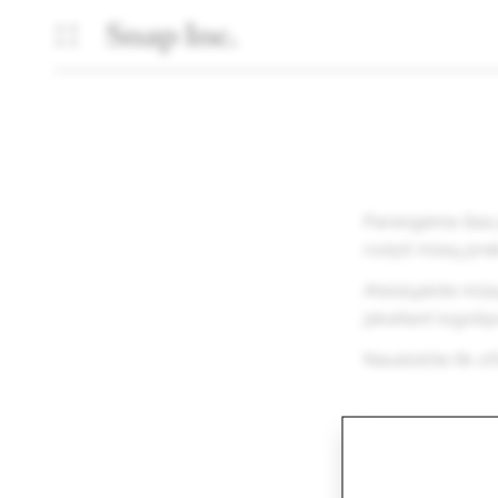
Parengėme šias p
rodyti mūsų prek
Atsisiųskite mū
įskaitant logoti
Naudokite tik ofi