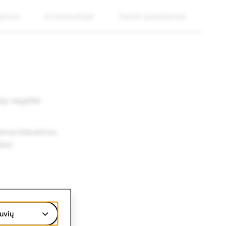
ienos
Investuotojai
Darbo pasiūlymai
aip negalite
damus klausimus,
iau!
uvių