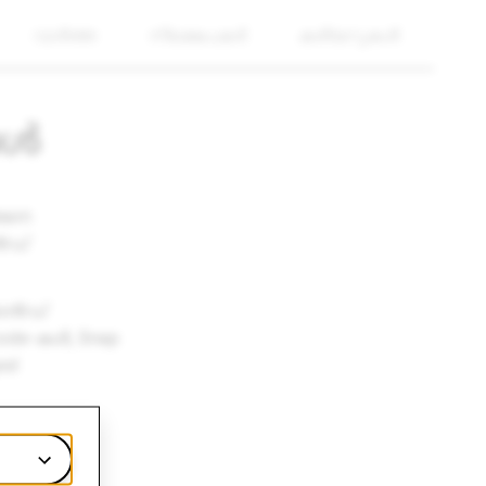
വാർത്ത
നിക്ഷേപകർ
കരിയറുകൾ
ങൾ
്ങനെ
ൻഡ്
രാൻഡ്
de-കൾ, Snap
െ!