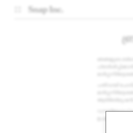
ബ
ഞങ്ങളുടെ ബ്രാ
പ്രദർശിപ്പിക്
മാർഗ്ഗനിർദ്ദേശങ്
പതിവായി ചോദിക
മാർഗ്ഗനിർദ്
ആട്രിബ്യൂഷൻ,
ഡൗൺലോഡ് ചെയ
ഉപയോഗിക്കുക