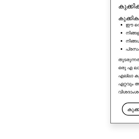
കുക്ക
കുക്കി
ഈ വെബ
നിങ്ങ
നിങ്ങ
പ്രസ
തുടരുന്ന
ഒരു എ ലാ
എല്ലാ കുക
ഏറ്റവും
വിശദാംശങ
കുക്