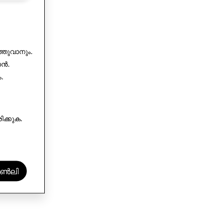
്തുവാനും.
ാൻ.
.
ിക്കുക
.
ൺലി