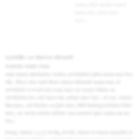
অন্যান্য সাইটে প্রাসঙ্গিক বিজ্ঞাপন
সরবরাহ করতে ব্যবহার করতে
পারেন।
অ্যানালিটিক্স এবং বিজ্ঞাপনের পরিষেবাগুলি
অন্যান্যরা সরবরাহ করেছে
আমরা আমাদের পরিষেবাগুলিতে অন্যান্য কোম্পানিগুলিকে কুকিজ ব্যবহার করতে দিতে
পারি। বিভিন্ন সময়ে আপনি কীভাবে আমাদের পরিষেবাগুলি ব্যবহার করেন এই
কোম্পানিগুলি সে সম্পর্কে তথ্য সংগ্রহ করতে এবং অন্যান্য পরিষেবা এবং
কোম্পানিগুলির সাথে একই ধরনের তথ্য একত্রিত করতে পারে। এই তথ্য, অন্যান্য
বিষয় ছাড়াও, ডেটা বিশ্লেষণ এবং ট্র্যাক করতে, নির্দিষ্ট বিষয়বস্তুর জনপ্রিয়তা নির্ধারণ
করতে, এবং আপনার অনলাইন কার্যকলাপ আরো ভালোভাবে বুঝতে ব্যবহার করা হতে
পারে।
উপরন্তু, আমাদের
সহযোগী
সহ কিছু কোম্পানি, প্রতারণা বা অন্যান্য অনুনমোদিত বা