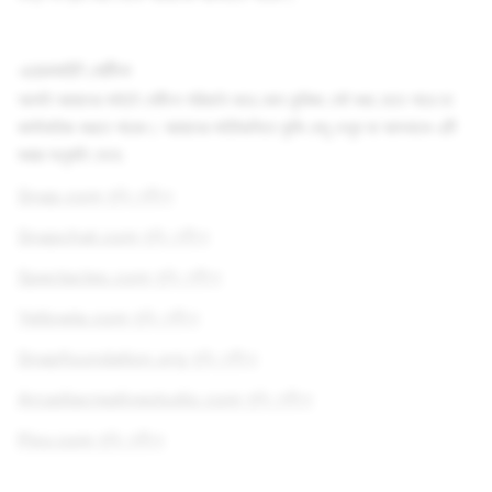
ওয়েবসাইট সেটিংস
আপনি আমাদের সাইটে সেটিংস পরিবর্তন করে কোন কুকিজ সেট করা যেতে পারে তা
কাস্টমাইজ করতে পারেন। আমাদের সাইটগুলিতে কুকি মেনু দেখুন যা আপনাকে এটি
করার অনুমতি দেবে:
Snap.com কুকি সেটিংস
Snapchat.com কুকি সেটিংস
Spectacles.com কুকি সেটিংস
Yellowla.com কুকি সেটিংস
Snapfoundation.org কুকি সেটিংস
Arcadiacreativestudio.com কুকি সেটিংস
Pixy.com কুকি সেটিংস