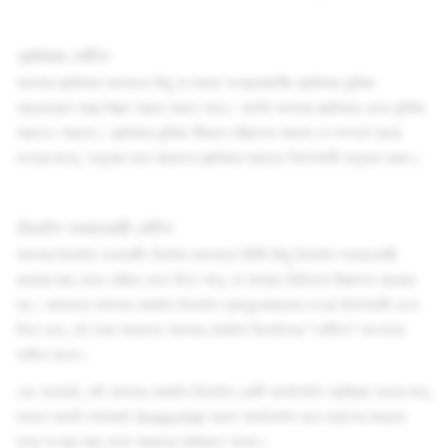
ব্রাউজার সেটিংস
আপনার ব্রাউজার আপনাকে কিছু বা সমস্ত অপ্রয়োজনীয় ব্রাউজার কুকিজ
প্রত্যাখ্যান করার বিকল্প প্রদান করতে পারে। আপনি আপনার ব্রাউজার থেকে কুকিজ
সরাতেও পারবেন। ব্রাউজার কুকিজ কীভাবে পরিচালনা করবেন সে সম্পর্কে আরো
তথ্যের জন্য, অনুগ্রহ করে আমাদের ব্রাউজার প্রদত্ত নির্দেশাবলী অনুসরণ করুন।
ডিভাইস শনাক্তকারী সেটিংস
আপনার ডিভাইস অপারেটিং সিস্টেম আপনাকে নির্দিষ্ট কিছু ডিভাইস শনাক্তকারী
ব্যবহার করা থেকে বেরিয়ে যেতে দিতে পারে, যা আগ্রহ-ভিত্তিক বিজ্ঞাপনে ব্যবহৃত
হয়। আপনাকে আপনার মোবাইল ডিভাইস প্রস্তুতকারকের দেওয়া নির্দেশাবলী দেখে
নিতে হবে; এই তথ্য সাধারণত আপনার মোবাইল ডিভাইসের "সেটিংস" ফাংশনের
অধীনে থাকে।
এবং অবশ্যই, যদি আপনার মোবাইল ডিভাইস একটি আনইনস্টল প্রক্রিয়া অফার করে,
তাহলে আপনি সবসময়ই Snapchat অ্যাপ আনইনস্টল করে অ্যাপের মাধ্যমে
তথ্য সংগ্রহ করা থেকে আমাদের আটকাতে পারেন।