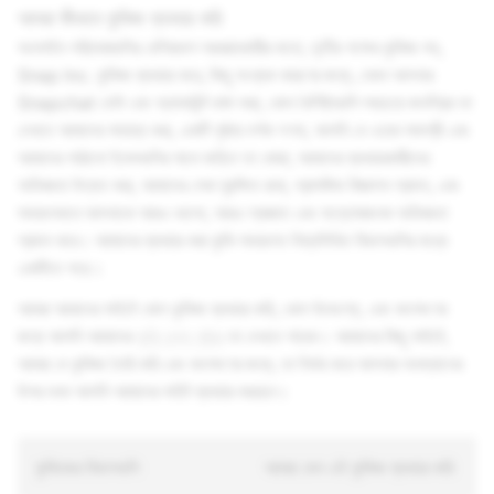
আমরা কীভাবে কুকিজ ব্যবহার করি
অনলাইন পরিষেবাগুলির বেশিরভাগ সরবরাহকারীর মতো, তৃতীয় পক্ষের কুকিজ সহ,
Snap Inc.
কুকিজ ব্যবহার করে, কিছু সংখ্যক কারণের জন্য, যেমন আপনার
Snapchat ডেটা এবং অ্যাকাউন্ট রক্ষা করা, কোন বৈশিষ্ট্যগুলি সবচেয়ে জনপ্রিয় তা
দেখতে আমাদের সাহায্য করা, একটি পৃষ্ঠায় দর্শক গণনা, আপনি যে ওয়েব সামগ্রী এবং
আমাদের পাঠানো ইমেলগুলির সাথে জড়িত তা বোঝা, আমাদের ব্যবহারকারীদের
অভিজ্ঞতা উন্নত করা, আমাদের সেবা সুরক্ষিত রাখা, প্রাসঙ্গিক বিজ্ঞাপন প্রদান, এবং
সাধারণভাবে আপনাকে আরও ভালো, আরও স্বজ্ঞাত এবং সন্তোষজনক অভিজ্ঞতা
প্রদান করে। আমাদের ব্যবহার করা কুকি সাধারণত নিম্নলিখিত বিভাগগুলির মধ্যে
একটিতে পড়ে।
আমরা আমাদের সাইটে কোন কুকিজ ব্যবহার করি, কোন উদ্দেশ্যে, এবং কতক্ষণের
জন্য আপনি আমাদের
কুকি তথ্য পৃষ্ঠায়
তা দেখতে পারেন। আমাদের কিছু সাইটে,
আমরা যে কুকিজ তৈরি করি এবং কতক্ষণের জন্য, তা নির্ভর করে আপনার অবস্থানের
উপর যখন আপনি আমাদের সাইট ব্যবহার করছেন।
কুকিজের বিভাগগুলি
আমরা কেন এই কুকিজ ব্যবহার করি