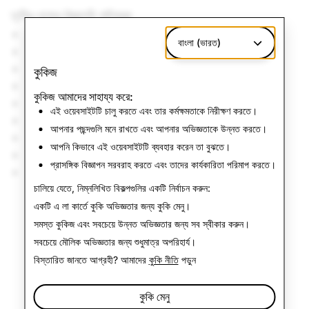
তৃতীয়-পক্ষের বিজ্ঞাপনী পার্টনাররা
Bing
বাংলা (ভারত)
ফেসবুক
Google অ্যানালিটিক্স
কুকিজ
LinkedIn
কুকিজ আমাদের সাহায্য করে:
Pardot
এই ওয়েবসাইটটি চালু করতে এবং তার কর্মক্ষমতাকে নিরীক্ষণ করতে।
Paypal
আপনার পছন্দগুলি মনে রাখতে এবং আপনার অভিজ্ঞতাকে উন্নত করতে।
Pinterest
আপনি কিভাবে এই ওয়েবসাইটটি ব্যবহার করেন তা বুঝতে।
Reddit
প্রাসঙ্গিক বিজ্ঞাপন সরবরাহ করতে এবং তাদের কার্যকারিতা পরিমাপ করতে।
Twitter
চালিয়ে যেতে, নিম্নলিখিত বিকল্পগুলির একটি নির্বাচন করুন:
একটি এ লা কার্তে কুকি অভিজ্ঞতার জন্য
কুকি মেনু
।
সমস্ত কুকিজ এবং সবচেয়ে উন্নত অভিজ্ঞতার জন্য
সব স্বীকার করুন
।
সবচেয়ে মৌলিক অভিজ্ঞতার জন্য
শুধুমাত্র অপরিহার্য
।
বিস্তারিত জানতে আগ্রহী? আমাদের
কুকি নীতি
পড়ুন
কুকি মেনু