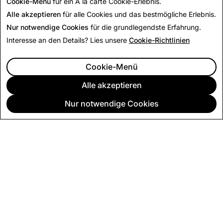
Cookie-Menü
für ein À la carte Cookie-Erlebnis.
Alle akzeptieren
für alle Cookies und das bestmögliche Erlebnis.
Nur notwendige Cookies
für die grundlegendste Erfahrung.
Interesse an den Details? Lies unsere
Cookie-Richtlinien
Cookie-Menü
Alle akzeptieren
Nur notwendige Cookies
UNTERNEHMEN
COMMUNITY
WERBUNG
RECHTLICHES
CITIZENSNAP
ANDERE NUTZUNGSBEDINGUNGEN & RICHTLINIEN
DATENSCHUTZBESTIMMUNGEN
SERVICEBESTIMMUNGEN
IMPRESSUM