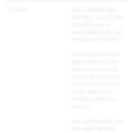
অত্যাবশ্যক
এছাড়াও "প্রয়োজনীয়" কুকিজ
হিসাবে পরিচিত। আমরা এই কুকিজ
আমাদের সাইট চালাতে এবং
নিরাপত্তার ঝুঁকিসমূহ সনাক্ত করতে
ও প্রতিরোধ করতে ব্যবহার করি।
উদাহরণস্বরূপ, আমরা এই সমস্ত
কুকিজ আপনাদের সেশনের তথ্য
স্টোর করতে ব্যবহার করতে পারি
যাতে অন্য কেউ আপনার ইউজার
নেম এবং পাসওয়ার্ড ছাড়া আপনার
পাসওয়ার্ড পাল্টাতে না পারে বা
আপনার কুকি প্রেফারেন্স মনে না
রাখতে পারে।
আপনি একটি সিঙ্গল ব্রাউজিং সেশনে
কীভাবে আমাদের সাইট ব্যবহার