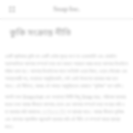
কুকি সংক্রান্ত নীতি
একটি ব্রাউজার কুকি হল একটি ডেটার ক্ষুদ্র অংশ যা ওয়েবসাইট এবং মোবাইল
অ্যাপগুলিকে আপনার সম্পর্কে তথ্য মনে রাখতে সহায়তা করার জন্য আপনার ডিভাইসে
সঞ্চিত রাখা হয়। আপনার ডিভাইসের সাথে সংশ্লিষ্ট ওয়েব বিকন, ওয়েব স্টোরেজ এবং
শনাক্তকারী সহ, অন্যান্য প্রযুক্তিগুলি, সেই একই উদ্দেশ্যে ব্যবহার করা হতে
পারে। এই নীতিতে, আমরা এই সমস্ত প্রযুক্তিকে বোঝাতে “কুকিজ” বলে থাকি।
আপনি যখন Snapchat এবং অন্যান্য নির্দিষ্ট কিছু
Snap Inc.
পরিষেবা ব্যবহার
করেন তখন আমরা কীভাবে আপনার থেকে এবং আপনার সম্পর্কে তথ্য সংগ্রহ করি ও
তা ব্যবহার করি আমাদের
গোপনীয়তার নীতি
তা ব্যাখ্যা করে। আমরা কীভাবে কুকিজ
এবং আপনার প্রাসঙ্গিক পছন্দগুলি ব্যবহার করি এই নীতি সে সম্পর্কে আরো ব্যাখ্যা
করে।