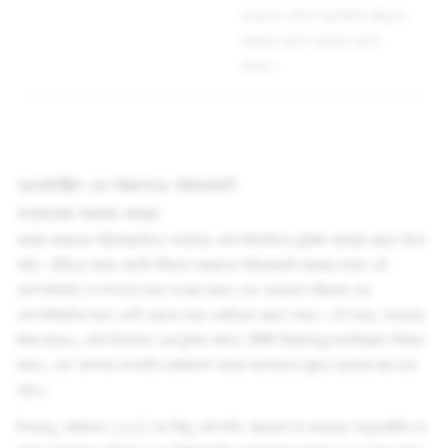
অন্যান্য সাইটে প্রাসঙ্গিক বিজ্ঞাপন
সরবরাহ করতে ব্যবহার করতে
পারেন।
অ্যানালিটিক্স এবং বিজ্ঞাপনের পরিষেবাগুলি
অন্যান্যরা সরবরাহ করেছে
আমরা আমাদের পরিষেবাগুলিতে অন্যান্য কোম্পানিগুলিকে কুকিজ ব্যবহার করতে দিতে
পারি। বিভিন্ন সময়ে আপনি কীভাবে আমাদের পরিষেবাগুলি ব্যবহার করেন এই
কোম্পানিগুলি সে সম্পর্কে তথ্য সংগ্রহ করতে এবং অন্যান্য পরিষেবা এবং
কোম্পানিগুলির সাথে একই ধরনের তথ্য একত্রিত করতে পারে। এই তথ্য, অন্যান্য
বিষয় ছাড়াও, ডেটা বিশ্লেষণ এবং ট্র্যাক করতে, নির্দিষ্ট বিষয়বস্তুর জনপ্রিয়তা নির্ধারণ
করতে, এবং আপনার অনলাইন কার্যকলাপ আরো ভালোভাবে বুঝতে ব্যবহার করা হতে
পারে।
উপরন্তু, আমাদের
সহযোগী
সহ কিছু কোম্পানি, প্রতারণা বা অন্যান্য অনুনমোদিত বা