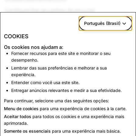
Configurações de cookies da pixy.com
Português (Brasil)
Parceiros de publicidade externos
COOKIES
Bing
Os cookies nos ajudam a:
Facebook
Fornecer recursos para este site e monitorar o seu
Google Analytics
desempenho.
LinkedIn
Lembrar das suas preferências e melhorar a sua
Pardot
experiência.
Paypal
Entender como você usa este site.
Pinterest
Entregar anúncios relevantes e medir a sua efetividade.
Reddit
Twitter
Para continuar, selecione uma das seguintes opções:
Menu de cookies
para uma experiência de cookies à la carte.
Aceitar todos
para todos os cookies e uma experiência mais
aprimorada.
Somente os essenciais
para uma experiência mais básica.