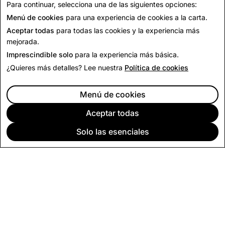
Twitter
Para continuar, selecciona una de las siguientes opciones:
Menú de cookies
para una experiencia de cookies a la carta.
Aceptar todas
para todas las cookies y la experiencia más
mejorada.
Imprescindible solo
para la experiencia más básica.
¿Quieres más detalles? Lee nuestra
Política de cookies
Menú de cookies
Aceptar todas
Solo las esenciales
EMPRESA
COMUNIDAD
PUBLICIDAD
LEGAL
CITIZENSNAP
OTROS TÉRMINOS Y POLÍTICAS
POLÍTICA DE PRIVACIDAD