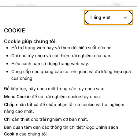
Tiếp Thị
Đã tắt
Chúng tôi sử dụng những cookie này
để
Tiếng Việt
phân phối quảng cáo có liên quan và đo lường
COOKIE
hiệu quả của các chiến dịch quảng cáo của
chúng tôi.
Cookie giúp chúng tôi:
Các đối tác quảng cáo bên thứ ba
của chúng
Hỗ trợ trang web này và theo dõi hiệu suất của nó.
tôi có thể sử dụng các cookie này để xây
Ghi nhớ tùy chọn và cải thiện trải nghiệm của bạn.
dựng hồ sơ về sở thích của bạn và phân phối
Hiểu cách bạn sử dụng trang web này.
quảng cáo có liên quan trên các trang web
Cung cấp các quảng cáo có liên quan và đo lường hiệu quả
khác.
của chúng.
Để tiếp tục, hãy chọn một trong các tùy chọn sau:
Lưu Thay đổi
Menu Cookie
để có trải nghiệm cookie tùy chọn.
Chấp nhận tất cả
để chấp nhận tất cả cookie và trải nghiệm
nâng cao nhất.
Chỉ cần thiết
cho trải nghiệm cơ bản nhất.
CÔNG TY
CỘNG ĐỒNG
Bạn quan tâm đến các thông tin chi tiết? Đọc
Chính sách
QUẢNG CÁO
Cookie
của chúng tôi
PHÁP LÝ