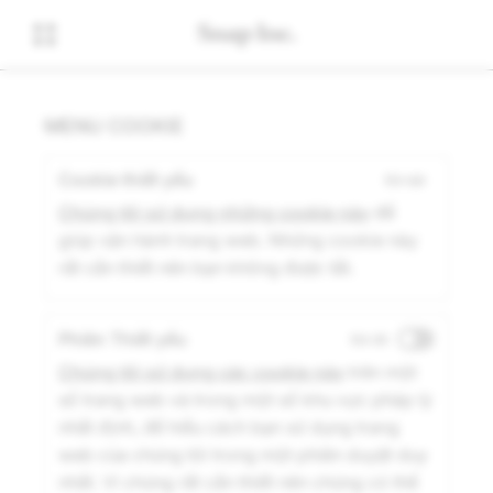
MENU COOKIE
Cookie thiết yếu
Đã bật
Chúng tôi sử dụng những cookie này
để
giúp vận hành trang web. Những cookie này
rất cần thiết nên bạn không được tắt.
Phiên Thiết yếu
Đã tắt
Chúng tôi sử dụng các cookie này
trên một
số trang web và trong một số khu vực pháp lý
nhất định, để hiểu cách bạn sử dụng trang
web của chúng tôi trong một phiên duyệt duy
nhất. Vì chúng rất cần thiết nên chúng có thể