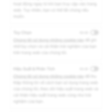
hoạt động ngay từ khi bạn truy cập vào trang
web. Tuy nhiên, bạn có thể tắt chúng nếu
muốn.
Tùy Chọn
Đã tắt
Chúng tôi sử dụng những cookie này
để ghi
nhớ tùy chọn và cải thiện trải nghiệm của bạn
trên trang web của chúng tôi.
Hiệu Suất & Phân Tích
Đã tắt
Chúng tôi sử dụng những cookie này
để thu
thập thông tin về cách bạn sử dụng trang web
của chúng tôi, theo dõi hiệu suất trang web và
cải thiện hiệu suất trang web cũng như trải
nghiệm của bạn.