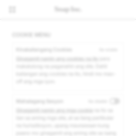
COOKIE MENU
Kinakailangang Cookies
Na-enable
Ginagamit namin ang cookies na ito
para
makatulong na paganahin ang site. Dahil
kailangan ang cookies na ito, hindi mo mao-
off ang mga iyon.
Mahalagang Sesyon
Na-disable
Ginagamit namin ang mga cookie
na ito sa
ilan sa aming mga site, at sa ilang partikular
na hurisdiksyon, upang maunawaan kung
paano mo ginagamit ang aming site sa isang