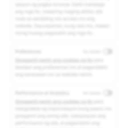
sesyon ng pagba-browse. Dahil mahalaga
ang mga ito, maaaring maging aktibo sila
mula sa sandaling ma-access mo ang
website. Gayunpaman, kung nais mo, maaari
mong huwag paganahin ang mga ito.
Preferences
Na-disable
Ginagamit namin ang cookies na ito
para
tandaan ang preferences mo at pagandahin
ang karanasan mo sa website namin.
Performance at Analytics
Na-disable
Ginagamit namin ang cookies na ito
para
mangolekta ng impormasyon kung paano mo
ginagamit ang aming site, subaybayan ang
performance ng site, at pagandahin ang