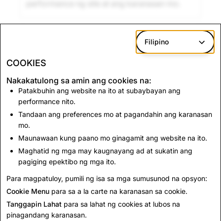
performance ng site at ang karanasan mo.
Marketing
Na-disable
Filipino
Ginagamit namin ang cookies na ito
para
COOKIES
magbigay ng may kaugnayang advertising at
sukatin ang pagiging epektibo ng aming
Nakakatulong sa amin ang cookies na:
advertising campaigns.
Patakbuhin ang website na ito at subaybayan ang
Ang
third-party advertising partners
namin
performance nito.
ay pwedeng gumamit ng cookies na ito para
Tandaan ang preferences mo at pagandahin ang karanasan
mo.
bumuo ng profile ng iyong mga interes at
Maunawaan kung paano mo ginagamit ang website na ito.
maghatid ng may kaugnayang advertising sa
ibang mga site.
Maghatid ng mga may kaugnayang ad at sukatin ang
pagiging epektibo ng mga ito.
Para magpatuloy, pumili ng isa sa mga sumusunod na opsyon:
I-save ang mga Pagbabago
Cookie Menu
para sa a la carte na karanasan sa cookie.
Tanggapin Lahat
para sa lahat ng cookies at lubos na
pinagandang karanasan.
KUMPANYA