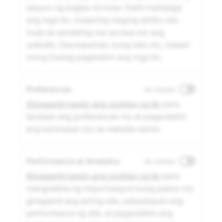
sesyon ng pagba-browse. Dahil mahalaga
ang mga ito, maaaring maging aktibo sila
mula sa sandaling ma-access mo ang
website. Gayunpaman, kung nais mo, maaari
mong huwag paganahin ang mga ito.
Preferences
Na-disable
Ginagamit namin ang cookies na ito
para
tandaan ang preferences mo at pagandahin
ang karanasan mo sa website namin.
Performance at Analytics
Na-disable
Ginagamit namin ang cookies na ito
para
mangolekta ng impormasyon kung paano mo
ginagamit ang aming site, subaybayan ang
performance ng site, at pagandahin ang