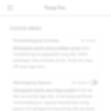
COOKIE MENU
Kinakailangang Cookies
Na-enable
Ginagamit namin ang cookies na ito
para
makatulong na paganahin ang site. Dahil
kailangan ang cookies na ito, hindi mo mao-
off ang mga iyon.
Mahalagang Sesyon
Na-disable
Ginagamit namin ang mga cookie
na ito sa
ilan sa aming mga site, at sa ilang partikular
na hurisdiksyon, upang maunawaan kung
paano mo ginagamit ang aming site sa isang