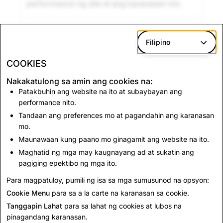
performance ng site at ang karanasan mo.
Marketing
Na-disable
Filipino
Ginagamit namin ang cookies na ito
para
COOKIES
magbigay ng may kaugnayang advertising at
sukatin ang pagiging epektibo ng aming
Nakakatulong sa amin ang cookies na:
advertising campaigns.
Patakbuhin ang website na ito at subaybayan ang
Ang
third-party advertising partners
namin
performance nito.
ay pwedeng gumamit ng cookies na ito para
Tandaan ang preferences mo at pagandahin ang karanasan
mo.
bumuo ng profile ng iyong mga interes at
Maunawaan kung paano mo ginagamit ang website na ito.
maghatid ng may kaugnayang advertising sa
ibang mga site.
Maghatid ng mga may kaugnayang ad at sukatin ang
pagiging epektibo ng mga ito.
Para magpatuloy, pumili ng isa sa mga sumusunod na opsyon:
I-save ang mga Pagbabago
Cookie Menu
para sa a la carte na karanasan sa cookie.
Tanggapin Lahat
para sa lahat ng cookies at lubos na
pinagandang karanasan.
KUMPANYA