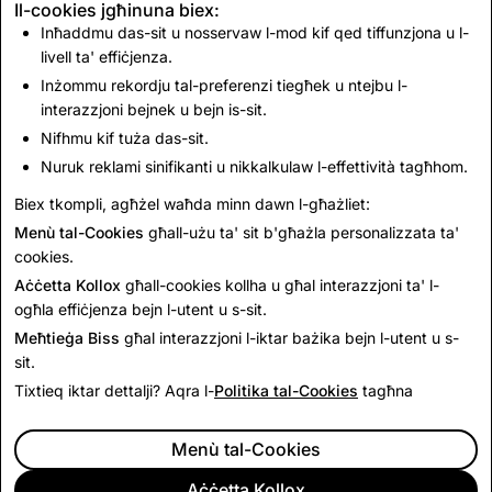
Il-cookies jgħinuna biex:
Aħna nużaw dal-cookies
biex nuru reklami
Inħaddmu das-sit u nosservaw l-mod kif qed tiffunzjona u l-
sinifikanti u nikkalkulaw kemm huma effettivi
livell ta' effiċjenza.
l-kampanji tar-riklami tagħna.
Inżommu rekordju tal-preferenzi tiegħek u ntejbu l-
L-
imsieħba tar-reklami barranin tagħna
interazzjoni bejnek u bejn is-sit.
jistgħu jużaw dawn il-cookies biex jibnu profil
Nifhmu kif tuża das-sit.
ta' x'jinteressak u juru reklami li huma
Nuruk reklami sinifikanti u nikkalkulaw l-effettività tagħhom.
sinifikanti għalik fuq siti oħra.
Biex tkompli, agħżel waħda minn dawn l-għażliet:
Menù tal-Cookies
għall-użu ta' sit b'għażla personalizzata ta'
Issejvja l-Bidliet
cookies.
Aċċetta Kollox
għall-cookies kollha u għal interazzjoni ta' l-
ogħla effiċjenza bejn l-utent u s-sit.
Meħtieġa Biss
għal interazzjoni l-iktar bażika bejn l-utent u s-
KUMPANIJA
sit.
KOMUNITÀ
RIKLAMI
Tixtieq iktar dettalji? Aqra l-
Politika tal-Cookies
tagħna
LEGALI
CITIZENSNAP
Menù tal-Cookies
TERMINI U POLITIKI OĦRA
POLITIKA TAL-PRIVATEZZA
Aċċetta Kollox