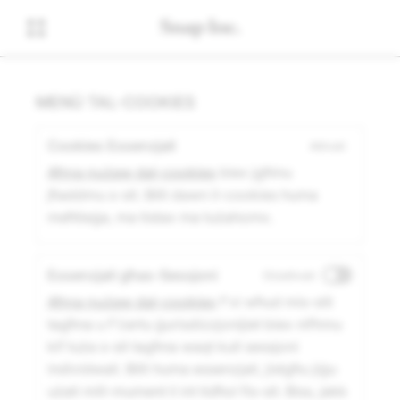
MENÙ TAL-COOKIES
Cookies Essenzjali
Attivati
Aħna nużaw dal-cookies
biex jgħinu
jħaddmu s-sit. Billi dawn il-cookies huma
meħtieġa, ma tistax ma tużahomx.
Essenzjali għas-Sessjoni
Diżattivati
Aħna nużaw dal-cookies
f'xi wħud mis-siti
tagħna u f'ċertu ġurisdizzjonijiet biex nifhmu
kif tuża s-sit tagħna waqt kull sessjoni
individwali. Billi huma essenzjali, jistgħu jiġu
użati mill-mument li int tidħol fis-sit. Biss, jekk