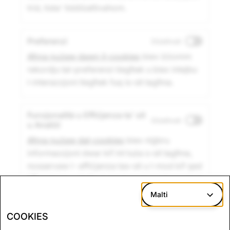
trid, tista' tiddiżattivahom.
Preferenzi
Diżattivati
Aħna nużaw dawn il-cookies
biex iżżomm
rekordju tal-preferenzi tiegħek u biex intejbu
l-interazzjoni tiegħek fuq is-sit tagħna.
Funzjonalità u Effiċjenza ta' sit
Diżattivati
u Analiżi
Aħna nużaw dal-cookies
biex niġbru
informazzjoni dwar kif int tuża s-sit tagħna,
nosservaw l- effiċjenza tas-sit u l-mod kif qed
tiffunzjona u ntejbu l-proċess ta' l-interazzjoni
bejnek u bejn is-sit.
Malti
COOKIES
Marketing
Diżattivati