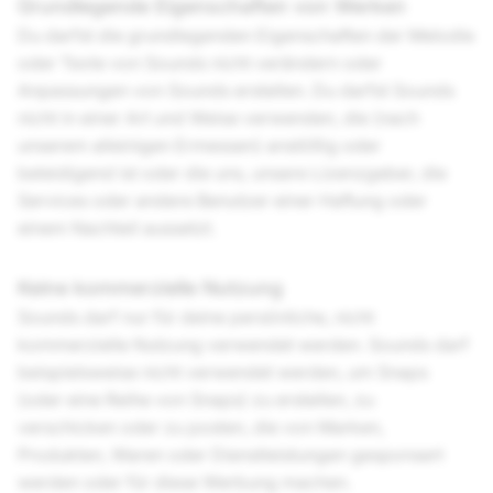
Grundlegende Eigenschaften von Werken
Du darfst die grundlegenden Eigenschaften der Melodie
oder Texte von Sounds nicht verändern oder
Anpassungen von Sounds erstellen. Du darfst Sounds
nicht in einer Art und Weise verwenden, die (nach
unserem alleinigen Ermessen) anstößig oder
beleidigend ist oder die uns, unsere Lizenzgeber, die
Services oder andere Benutzer einer Haftung oder
einem Nachteil aussetzt.
Keine kommerzielle Nutzung
Sounds darf nur für deine persönliche, nicht
kommerzielle Nutzung verwendet werden. Sounds darf
beispielsweise nicht verwendet werden, um Snaps
(oder eine Reihe von Snaps) zu erstellen, zu
verschicken oder zu posten, die von Marken,
Produkten, Waren oder Dienstleistungen gesponsert
werden oder für diese Werbung machen.