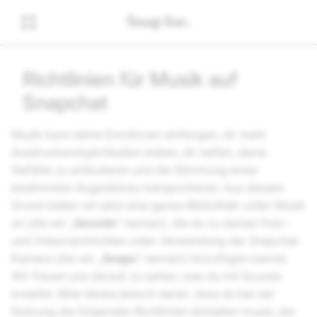
Richtlinien für Musik auf
Snapchat
Musik kann deine Emotionen einfangen, dir mehr
Ausdrucksmöglichkeiten bieten, dir helfen, deine
Gefühle zu artikulieren und die Stimmung eines
bestimmten Augenblicks transportieren. Aus diesem
Grund bieten wir jetzt eine ganze Bibliothek voller Musik
an (die wir „
Sounds
“ nennen), die du zu deinen Foto-
und Videonachrichten unter Verwendung der Snapchat
Kamera (die wir „
Snaps
“ nennen) hinzufügen kannst.
Wir freuen uns darauf, zu sehen, was du mit Sounds
erstellst. Bitte denke jedoch daran, dass du bei der
Nutzung die folgenden Richtlinien einhalten musst, die