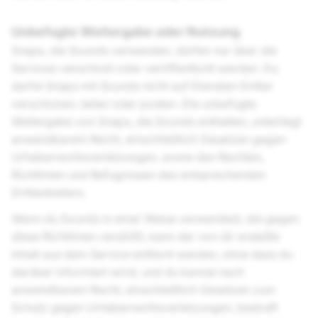
Unbefugte Weitergabe oder Nutzung
Snaps, die Sounds verwenden, dürfen nur über die
Services verschickt oder veröffentlicht werden. Du
darfst Snaps mit Sounds nicht auf Diensten Dritter
verschicken, teilen oder posten. Die unbefugte
Weitergabe von Snaps, die Sounds enthalten, unterliegt
anwendbarem Recht, einschließlich Gesetzen gegen
Urheberrechtsverletzungen, sowie den Rechten,
Richtlinien und Befugnissen des entsprechenden
Drittanbieters.
Wenn du Sounds in einer Weise verwendest, die gegen
diese Richtlinien verstößt, kann der von dir erstellte
Inhalt aus dem Service entfernt werden, ohne dass du
darüber informiert wirst, und du kannst nach
anwendbarem Recht, einschließlich Gesetzen zum
Schutz gegen Urheberrechtsverletzungen, bestraft