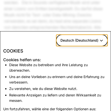
werden. Die in Sounds verfügbare Musik wird unter
einer Lizenz von Dritten bereitgestellt. Du darfst diese
Musik nicht für Text- oder Data-Mining-Zwecke
verwenden, es sei denn, du hast eine separate Lizenz
von dem/den entsprechenden Rechteinhaber(n). Alle
diese Rechte sind den jeweiligen Rechteinhabern
vorbehalten.
Deutsch (Deutschland)
Wenn dein Inhalt andere Musik als Sounds enthält, bist
COOKIES
du dafür verantwortlich, alle erforderlichen Lizenzen
Cookies helfen uns:
und Rechte zu erwerben, die für diese möglicherweise
Diese Website zu betreiben und ihre Leistung zu
erforderlich sind. Solltest du Musik ohne entsprechende
überwachen.
Genehmigung verwenden, können solche Inhalte
Uns an deine Vorlieben zu erinnern und deine Erfahrung zu
stummgeschaltet, entfernt oder gelöscht werden.
verbessern.
Verstöße gegen diese Musikrichtlinien können zur
Zu verstehen, wie du diese Website nutzt.
Deaktivierung deines Snap Accounts führen. Sounds ist
Relevante Anzeigen zu liefern und deren Wirksamkeit zu
möglicherweise nicht in allen Regionen verfügbar.
messen.
Um fortzufahren, wähle eine der folgenden Optionen aus: