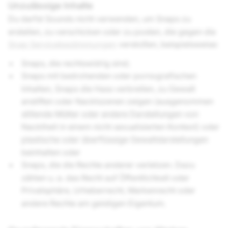
Unzulässige Inhalte
Du darfst Sounds nicht verwenden, um Snaps zu
erstellen, zu verschicken oder zu posten, die gegen die
Snap Servicebestimmungen
verstoßen, beispielsweise:
Snaps, die rechtswidrig sind;
Snaps mit bedrohenden oder pornografischen
Inhalten, Snaps die Hass verbreiten, zu Gewalt
anstiften oder Nacktszenen zeigen (ausgenommen
stillende Mütter oder andere Darstellungen von
Nacktheit in einem nicht sexualisierten Kontext) oder
plastische oder überflüssige Gewaltdarstellungen
beinhalten oder
Snaps, die die Rechte anderer verletzen. Dazu
zählen u. a. das Recht auf Öffentlichkeit oder
Privatsphäre, Urheberrecht, Markenrecht oder
andere Rechte am geistigen Eigentum.