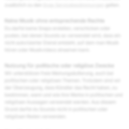
zusätzlich zu den
Snap Servicebestimmungen
gelten.
Keine Musik ohne entsprechende Rechte
Du darfst keine Snaps erstellen, verschicken oder
posten, bei denen Sounds so verwendet wird, dass ein
nicht autorisierter Dienst entsteht, auf dem man Musik
hören oder Musikvideos streamen kann.
Nutzung für politische oder religiöse Zwecke
Wir unterstützen freie Meinungsäußerung, auch bei
politischen oder religiösen Themen. Trotzdem sind wir
der Überzeugung, dass Künstler das Recht haben, zu
bestimmen, wann und wie ihre Werke in politischen und
religiösen Aussagen verwendet werden. Aus diesem
Grund darfst du Sounds nicht in politischen oder
religiösen Reden verwenden.