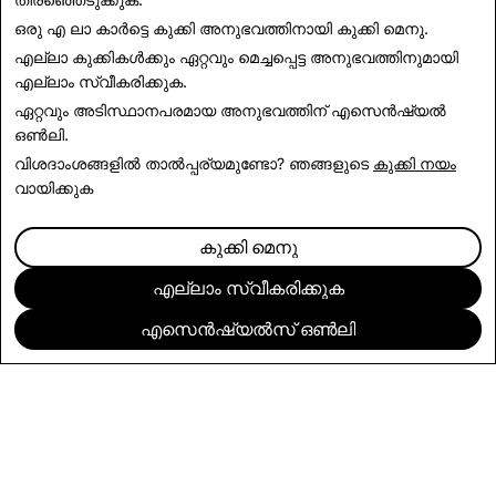
ഉണ്ടാകുന്നതോ ആയ ഏതെങ്കിലും ക്ലെയിമുകൾക്ക്
ഒരു എ ലാ കാർട്ടെ കുക്കി അനുഭവത്തിനായി
കുക്കി മെനു
.
Snap ന് ബാധ്യതയില്ലെന്ന് നിങ്ങൾ സമ്മതിക്കുന്നു.
എല്ലാ കുക്കികൾക്കും ഏറ്റവും മെച്ചപ്പെട്ട അനുഭവത്തിനുമായി
എല്ലാം സ്വീകരിക്കുക
.
ഏറ്റവും അടിസ്ഥാനപരമായ അനുഭവത്തിന്
എസെൻഷ്യൽ
ഒൺലി
.
വിശദാംശങ്ങളിൽ താൽപ്പര്യമുണ്ടോ? ഞങ്ങളുടെ
കുക്കി നയം
വായിക്കുക
കുക്കി മെനു
എല്ലാം സ്വീകരിക്കുക
എസെൻഷ്യൽസ് ഒൺലി
കമ്പനി
കമ്മ്യൂണിറ്റി
പരസ്യം ചെയ്യൽ
നിയമപരം
CITIZENSNAP