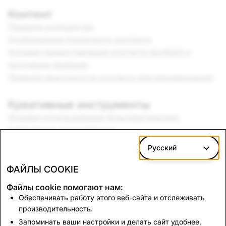
Контент
Правила сообщества
Отображение публичного контента
Условия предоставления контента Spotlight и
получения прибыли
Правила пригодности контента для рекомендаций
Креативные инструменты
Условия использования пользовательских
креативных инструментов
Положения и условия использования геофильтр
Русский
сообщества
Условия использования Lens Studio
ФАЙЛЫ COOKIE
Рекомендации по музыке
Файлы cookie помогают нам:
Обеспечивать работу этого веб-сайта и отслеживать
Бренд
производительность.
Рекомендации по бренду
Запоминать ваши настройки и делать сайт удобнее.