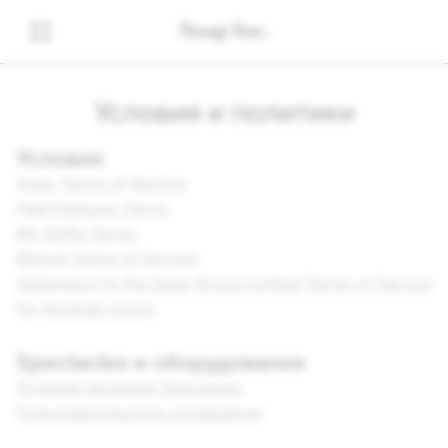
Условия и политики
Условия
Snap Terms of Service
Paid Features Terms
My Selfie Terms
Bitmoji Terms of Service
Addendum to the Snap Group Limited Terms of Service
for Austrian Users
Spectacles и оборудование
Условия продажи Spectacles
Пользовательское соглашение