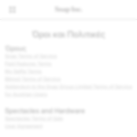
Όροι και Πολιτικές
Όρους
Snap Terms of Service
Paid Features Terms
My Selfie Terms
Bitmoji Terms of Service
Addendum to the Snap Group Limited Terms of Service
for Austrian Users
Spectacles and Hardware
Spectacles Terms of Sale
User Agreement