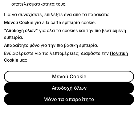
αποτελεσματικότητά τους.
Κώδικας Δεοντολογίας Προμηθευτή
Κατά της Δουλείας
Για να συνεχίσετε, επιλέξτε ένα από τα παρακάτω:
Ορυκτά Συγκρούσεων
Μενού Cookie
για a la carte εμπειρία cookie.
"Αποδοχή όλων"
για όλα τα cookies και την πιο βελτιωμένη
εμπειρία.
Απαραίτητο μόνο
για την πιο βασική εμπειρία.
Ενδιαφέρεστε για τις λεπτομέρειες; Διαβάστε την
Πολιτική
Cookie
μας
Μενού Cookie
Αποδοχή όλων
Μόνο τα απαραίτητα
ΕΤΑΙΡΕΊΑ
ΚΟΙΝΌΤΗΤΑ
ΔΙΑΦΉΜΙΣΗ
ΠΛΗΡΟΦΟΡΊΕΣ ΝΟΜΙΚΟΎ ΠΕΡΙΕΧΟΜΈΝΟΥ