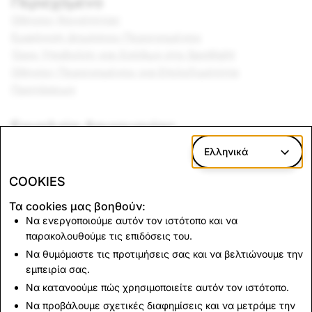
Περιεχόμενο
Οδηγίες Κοινότητας
Εμφάνιση Δημόσιου Περιεχομένου
Όροι Υποβολής και Εσόδων στο Spotlight
Οδηγίες Περιεχομένου για Επιλεξιμότητα
Προτάσεων
Εργαλεία Δημιουργίας
Όροι Προσαρμοσμένων Εργαλείων Δημιουργίας
Ελληνικά
Όροι και Προϋποθέσεις του Γεωφίλτρου Κοινότητας
Όροι Lens Studio
COOKIES
Οδηγίες Μουσικής
Τα cookies μας βοηθούν:
Να ενεργοποιούμε αυτόν τον ιστότοπο και να
Εμπορικό σήμα
παρακολουθούμε τις επιδόσεις του.
Οδηγίες Εταιρικής Ταυτότητας
Να θυμόμαστε τις προτιμήσεις σας και να βελτιώνουμε την
εμπειρία σας.
Ευθύνη του Προμηθευτή
Να κατανοούμε πώς χρησιμοποιείτε αυτόν τον ιστότοπο.
Ευθύνη Προμηθευτή
Να προβάλουμε σχετικές διαφημίσεις και να μετράμε την