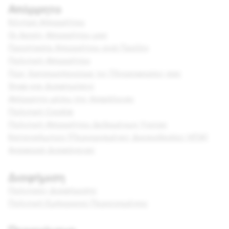
Απόρρητο
Κέντρο Aπορρήτου
Οι Αρχές Απορρήτου μας
Προστασία Aπορρήτου ανά Προϊόν
Πολιτική Απορρήτου
Πώς Χρησιμοποιούμε τις Πληροφορίες σας
Snap και Διαφημίσεις
Απόρρητο μέσω της Ασφάλειας
Πολιτική Cookie
Πολιτική Απορρήτου Δεδομένων Υγείας
Καταναλωτών (Περιορισμένες Δικαιοδοσίες ΗΠΑ)
Αναφορά Διαφάνειας
Διαφήμιση
Πολιτικές Διαφήμισης
Πολιτική Εμπορικού Περιεχομένου