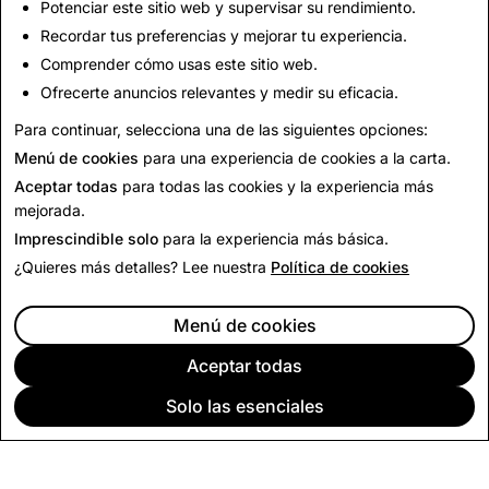
Potenciar este sitio web y supervisar su rendimiento.
Responsabilidad de los proveedores
Recordar tus preferencias y mejorar tu experiencia.
Responsabilidad del proveedor
Comprender cómo usas este sitio web.
Código de conducta del proveedor
Ofrecerte anuncios relevantes y medir su eficacia.
Antiesclavitud
Minerales que generan conflictos
Para continuar, selecciona una de las siguientes opciones:
Menú de cookies
para una experiencia de cookies a la carta.
Aceptar todas
para todas las cookies y la experiencia más
mejorada.
Imprescindible solo
para la experiencia más básica.
¿Quieres más detalles? Lee nuestra
Política de cookies
Menú de cookies
Aceptar todas
Solo las esenciales
EMPRESA
COMUNIDAD