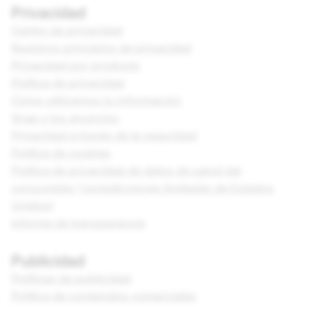
Privacidad
Centro de privacidad
Nuestros principios de privacidad
Privacidad por producto
Política de privacidad
Cómo utilizamos tu información
Snap y los anuncios
Privacidad a través de la seguridad
Política de cookies
Política de privacidad de datos de salud del
consumidor (Jurisdicciones limitadas de Estados
Unidos)
Informe de transparencia
Publicidad
Políticas de publicidad
Política de contenidos comerciales