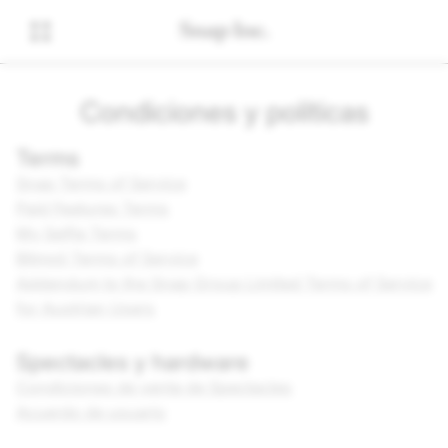
Condiciones y políticas
Terms
Snap Terms of Service
Paid Features Terms
My Selfie Terms
Bitmoji Terms of Service
Addendum to the Snap Group Limited Terms of Service
for Austrian Users
Spectacles y hardware
Condiciones de venta de Spectacles
Acuerdo de usuario