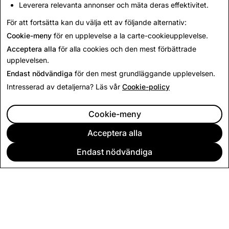
Leverera relevanta annonser och mäta deras effektivitet.
Anti-slaveri
Konfliktmineraler
För att fortsätta kan du välja ett av följande alternativ:
Cookie-meny
för en upplevelse a la carte-cookieupplevelse.
Acceptera alla
för alla cookies och den mest förbättrade
upplevelsen.
Endast nödvändiga
för den mest grundläggande upplevelsen.
Intresserad av detaljerna? Läs vår
Cookie-policy
Cookie-meny
Acceptera alla
Endast nödvändiga
FÖRETAG
COMMUNITY
ANNONSERING
JURIDISK INFORMATION
CITIZENSNAP