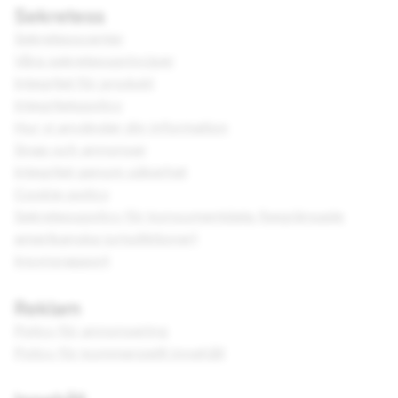
Sekretess
Sekretesscenter
Våra sekretessprinciper
Integritet för produkt
Integritetspolicy
Hur vi använder din information
Snap och annonser
Integritet genom säkerhet
Cookie-policy
Sekretesspolicy för konsumentdata (begränsade
amerikanska jurisdiktioner)
Insynsrapport
Reklam
Policy för annonsering
Policy för kommersiellt innehåll