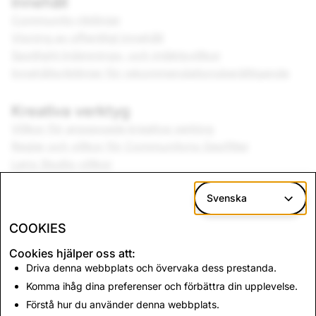
Innehåll
Community-riktlinjer
Visning av offentligt innehåll
Spotlight Inlämnings- och intäktsvillkor
Innehållsriktlinjer för rekommendationsberättigande
Kreativa verktyg
Villkor för anpassade kreativa verktyg
Regler och villkor för Communityns Geofilter
Lens Studio-villkor
Musikriktlinjer
Svenska
Varumärke
COOKIES
Varumärkesriktlinjer
Cookies hjälper oss att:
Driva denna webbplats och övervaka dess prestanda.
Leverantörsansvar
Komma ihåg dina preferenser och förbättra din upplevelse.
Leverantörsansvar
Förstå hur du använder denna webbplats.
Leverantörens uppförandekod