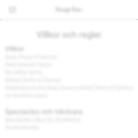
Villkor och regler
Villkor
Snap Terms of Service
Paid Features Terms
My Selfie Terms
Bitmoji Terms of Service
Addendum to the Snap Group Limited Terms of Service
for Austrian Users
Spectacles och hårdvara
Spectacles villkor för försäljning
Användaravtal