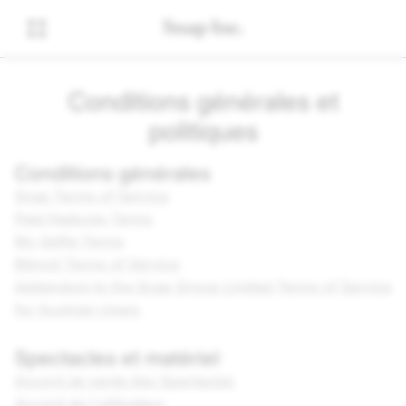
Conditions générales et
politiques
Conditions générales
Snap Terms of Service
Paid Features Terms
My Selfie Terms
Bitmoji Terms of Service
Addendum to the Snap Group Limited Terms of Service
for Austrian Users
Spectacles et matériel
Accord de vente des Spectacles
Accord de l'utilisateur