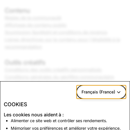
Contenu
Règles de la communauté
Affichage de contenu public
Soumission Spotlight et conditions de revenus
Lignes directrices sur le contenu pour l'éligibilité à la
recommandation
Outils créatifs
Conditions des outils créatifs personnalisés
Conditions générales du géofiltre communautaire
Conditions de Studio Lens
Directives musicales
Français (France)
COOKIES
Marque
Charte de la marque
Les cookies nous aident à :
Alimenter ce site web et contrôler ses rendements.
Mémoriser vos préférences et améliorer votre expérience.