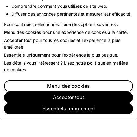
Responsabilité des fournisseurs
Comprendre comment vous utilisez ce site web.
Responsabilité du fournisseur
Diffuser des annonces pertinentes et mesurer leur efficacité.
Code de conduite du fournisseur
Lutte contre l'esclavage
Pour continuer, sélectionnez l'une des options suivantes :
Minerais provenant de zones de conflits
Menu des cookies
pour une expérience de cookies à la carte.
Accepter tout
pour tous les cookies et l'expérience la plus
améliorée.
Essentiels uniquement
pour l’expérience la plus basique.
Les détails vous intéressent ? Lisez notre
politique en matière
de cookies
Menu des cookies
Accepter tout
Essentiels uniquement
SOCIÉTÉ
COMMUNAUTÉ
PUBLICITÉ