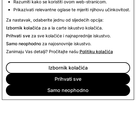
Razumiti kako se koristiti ovom web-stranicom.
Borba protiv ropstva
Prikazivati relevantne oglase te mjeriti njihovu učinkovitost.
Minerali iz područja zahvaćenih konfliktom
Za nastavak, odaberite jednu od sljedećih opcija:
Izbornik kolačića
za a la carte iskustvo kolačića.
Prihvati sve
za sve kolačiće i najnaprednije iskustvo.
Samo neophodno
za najosnovnije iskustvo.
Zanimaju Vas detalji? Pročitajte našu
Politiku kolačića
Izbornik kolačića
Prihvati sve
Samo neophodno
TVRTKA
ZAJEDNICA
OGLAŠAVANJE
PRAVNO
CITIZENSNAP