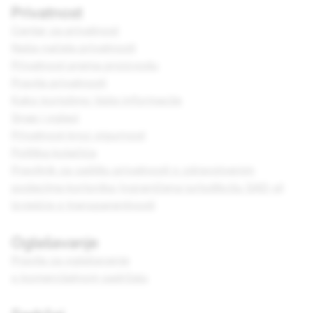
Privatnost
Centar za privatnost
Naša načela privatnosti
Privatnost prema proizvodu
Pravila privatnosti
Kako koristimo Vaše informacije
Snap i oglasi
Privatnost kroz sigurnost
Politika kolačića
Pravilnik za zaštitu privatnosti o zdravstvenim
podacima korisnika (ograničena jurisdikciju SAD-a)
Izvješće o transparentnosti
Oglašavanje
Pravila za oglašavanje
o komercijalnom sadržaju