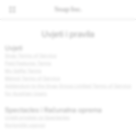
Uvjeti i pravila
Uvjeti
Snap Terms of Service
Paid Features Terms
My Selfie Terms
Bitmoji Terms of Service
Addendum to the Snap Group Limited Terms of Service
for Austrian Users
Spectacles i Računalna oprema
Uvjeti prodaje za Spectacles
Korisnički ugovor