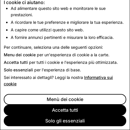
I cookie ci aiutano:
Ad alimentare questo sito web e monitorare le sue
prestazioni.
A ricordare le tue preferenze e migliorare la tua esperienza.
A capire come utilizzi questo sito web.
A fornire annunci pertinenti e misurare la loro efficacia.
Per continuare, seleziona una delle seguenti opzioni:
Menu dei cookie
per un'esperienza di cookie a la carte.
SOCIETÀ
Accetta tutti
per tutti i cookie e l'esperienza più ottimizzata.
COMMUNITY
INSERZIONI
Solo essenziali
per l'esperienza di base.
NOTE LEGALI
Sei interessato ai dettagli? Leggi la nostra
Informativa sui
cookie
CITIZENSNAP
ALTRI TERMINI E INFORMATIVE
INFORMATIVA SULLA PRIVACY
Menù dei cookie
TERMINI DI SERVIZIO
Accetta tutti
Italiano
Solo gli essenziali