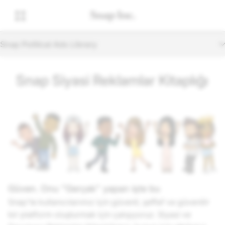
Snap Political Ads Library
Snap Siyasi Reklamlar Kitaplığı
Güven. Onu "Gerçek" yapan işte bu
Snap'te kullanıcılarımız için güvenli, şeffaf ve güvenilir
bir platform oluşturmak için çalışıyoruz. Siyasi ve