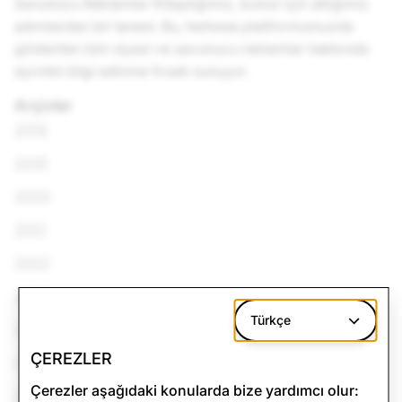
Savunucu Reklamlar Kitaplığımız, bunun için attığımız
adımlardan bir tanesi. Bu, herkese platformumuzda
gösterilen tüm siyasi ve savunucu reklamlar hakkında
ayrıntılı bilgi edinme fırsatı sunuyor.
Arşivler
2018
2019
2020
2021
2022
2023
Türkçe
2024
ÇEREZLER
2025
Çerezler aşağıdaki konularda bize yardımcı olur:
2026