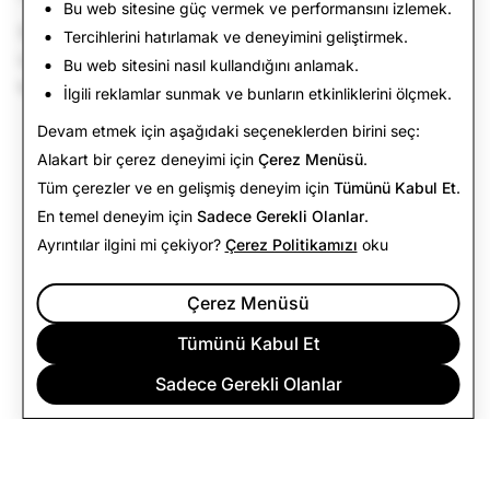
Bu web sitesine güç vermek ve performansını izlemek.
Snapchat'in uygulama içi web tarayıcısını kullanan
Tercihlerini hatırlamak ve deneyimini geliştirmek.
izleyicilerimize en iyi deneyim için bağlantıları harici bir
Bu web sitesini nasıl kullandığını anlamak.
tarayıcıda açmalarını öneririz.
İlgili reklamlar sunmak ve bunların etkinliklerini ölçmek.
Devam etmek için aşağıdaki seçeneklerden birini seç:
Alakart bir çerez deneyimi için
Çerez Menüsü
.
Tüm çerezler ve en gelişmiş deneyim için
Tümünü Kabul Et
.
En temel deneyim için
Sadece Gerekli Olanlar
.
Ayrıntılar ilgini mi çekiyor?
Çerez Politikamızı
oku
Çerez Menüsü
Tümünü Kabul Et
Sadece Gerekli Olanlar
ŞIRKET