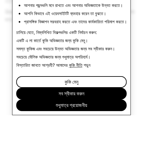
2026
আপনার পছন্দগুলি মনে রাখতে এবং আপনার অভিজ্ঞতাকে উন্নত করতে।
Snapchat এর ইন-অ্যাপ ওয়েব ব্রাউজার ব্যবহারকারী দর্শকদের সেরা অভিজ্ঞতার
আপনি কিভাবে এই ওয়েবসাইটটি ব্যবহার করেন তা বুঝতে।
জন্য একটি বাহ্যিক ব্রাউজারে লিঙ্কগুলি খুলুন।
প্রাসঙ্গিক বিজ্ঞাপন সরবরাহ করতে এবং তাদের কার্যকারিতা পরিমাপ করতে।
চালিয়ে যেতে, নিম্নলিখিত বিকল্পগুলির একটি নির্বাচন করুন:
একটি এ লা কার্তে কুকি অভিজ্ঞতার জন্য
কুকি মেনু
।
সমস্ত কুকিজ এবং সবচেয়ে উন্নত অভিজ্ঞতার জন্য
সব স্বীকার করুন
।
সবচেয়ে মৌলিক অভিজ্ঞতার জন্য
শুধুমাত্র অপরিহার্য
।
বিস্তারিত জানতে আগ্রহী? আমাদের
কুকি নীতি
পড়ুন
কুকি মেনু
সব স্বীকার করুন
শুধুমাত্র প্রয়োজনীয়
কোম্পানি
কমিউনিটি