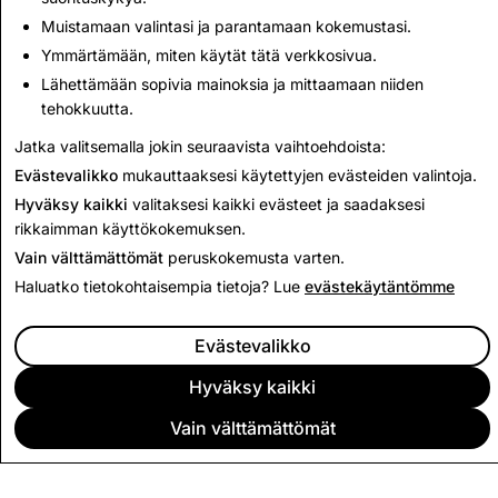
Muistamaan valintasi ja parantamaan kokemustasi.
2026
Ymmärtämään, miten käytät tätä verkkosivua.
Snapchat-sovelluksen sisäisen verkkoselaimen
Lähettämään sopivia mainoksia ja mittaamaan niiden
käyttäjille: avatkaa linkit ulkoisessa selaimessa parhaan
tehokkuutta.
käyttökokemuksen saamiseksi.
Jatka valitsemalla jokin seuraavista vaihtoehdoista:
Evästevalikko
mukauttaaksesi käytettyjen evästeiden valintoja.
Hyväksy kaikki
valitaksesi kaikki evästeet ja saadaksesi
rikkaimman käyttökokemuksen.
Vain välttämättömät
peruskokemusta varten.
Haluatko tietokohtaisempia tietoja? Lue
evästekäytäntömme
Evästevalikko
Hyväksy kaikki
Vain välttämättömät