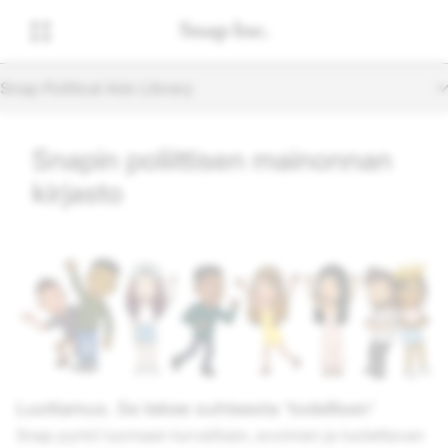
Snap Political Ads Library
Snapin poliittisen mainonnan
kirjasto
Luottamus. Se tekee suhteesta 'todellisen'
Snap pyrkii luomaan turvallisen, avoimen ja luotettavan