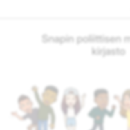
Snapin poliittisen
kirjasto