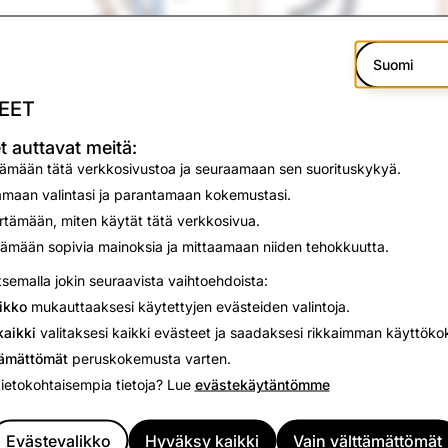
Suomi
EET
Luottamus. Se tekee suhteesta 'todellisen'
t auttavat meitä:
Snap pyrkii luomaan turvallisen, avoimen ja luotettavan al
tämään tätä verkkosivustoa ja seuraamaan sen suorituskykyä.
aatteellisen mainonnan kirjasto on yksi monista toimista,
maan valintasi ja parantamaan kokemustasi.
yleisö voi tutustua tietoihin kaikista alustallamme esitettävi
ämään, miten käytät tätä verkkosivua.
mainoksista.
ämään sopivia mainoksia ja mittaamaan niiden tehokkuutta.
Arkistot
tsemalla jokin seuraavista vaihtoehdoista:
2018
ikko
mukauttaaksesi käytettyjen evästeiden valintoja.
aikki
valitaksesi kaikki evästeet ja saadaksesi rikkaimman käyttök
2019
tämättömät
peruskokemusta varten.
2020
tietokohtaisempia tietoja? Lue
evästekäytäntömme
2021
Evästevalikko
Hyväksy kaikki
Vain välttämättömät
2022