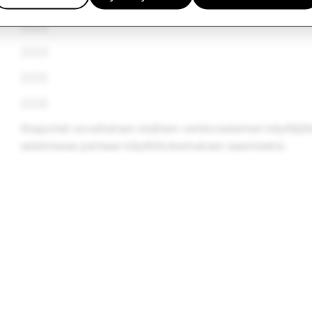
2023
2024
2025
2026
Snapchat-sovelluksen sisäisen verkkoselaimen käyttäjille
selaimessa parhaan käyttökokemuksen saamiseksi.