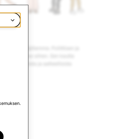
ustan käyttäjillemme. Poliittisen ja
 joilla pyrimme siihen. Sen kautta
stä poliittisista ja aatteellisista
okemuksen.