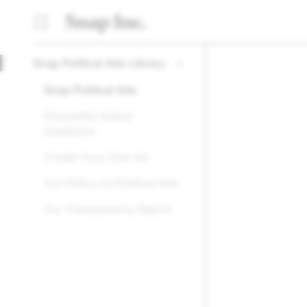
Snap Political Ads Library
Snap Political Ads
Frequently Asked
Questions
Create Your Own Ad
Our Policy on Political Ads
Our Transparency Report