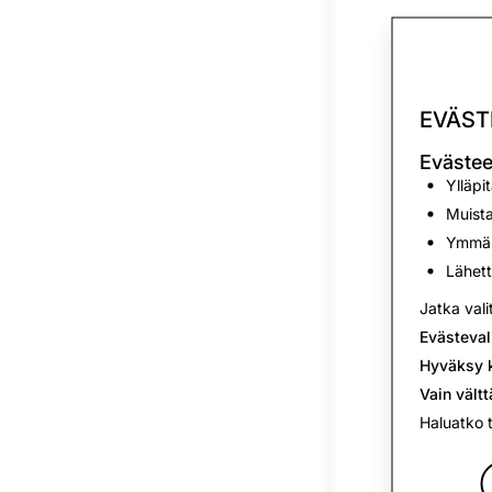
EVÄST
Evästee
Ylläpi
Muista
Ymmärt
Lähett
Jatka vali
Evästeval
Hyväksy k
Vain vält
Haluatko 