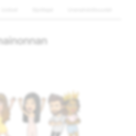
Uutiset
Sijoittajat
Uramahdollisuudet
 mainonnan