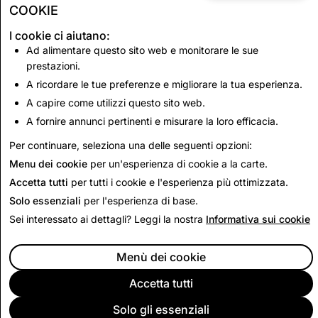
2024
COOKIE
2025
I cookie ci aiutano:
Ad alimentare questo sito web e monitorare le sue
2026
prestazioni.
Per una migliore esperienza d'uso, consigliamo agli
A ricordare le tue preferenze e migliorare la tua esperienza.
utenti che utilizzano il browser web in-app di Snapchat
A capire come utilizzi questo sito web.
di aprire i link in un browser esterno.
A fornire annunci pertinenti e misurare la loro efficacia.
Per continuare, seleziona una delle seguenti opzioni:
Menu dei cookie
per un'esperienza di cookie a la carte.
Accetta tutti
per tutti i cookie e l'esperienza più ottimizzata.
Solo essenziali
per l'esperienza di base.
Sei interessato ai dettagli? Leggi la nostra
Informativa sui cookie
Menù dei cookie
Accetta tutti
Solo gli essenziali