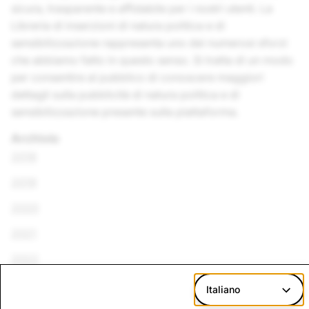
sicura, trasparente e affidabile per i nostri utenti. La
Libreria di inserzioni di natura politica e di
sensibilizzazione rappresenta uno dei numerosi sforzi
che abbiamo fatto in questo senso. Si tratta di un modo
per consentire al pubblico di conoscere maggiori
dettagli sulla pubblicità di natura politica e di
sensibilizzazione presente sulla piattaforma.
Archivio
2018
2019
2020
2021
2022
2023
Italiano