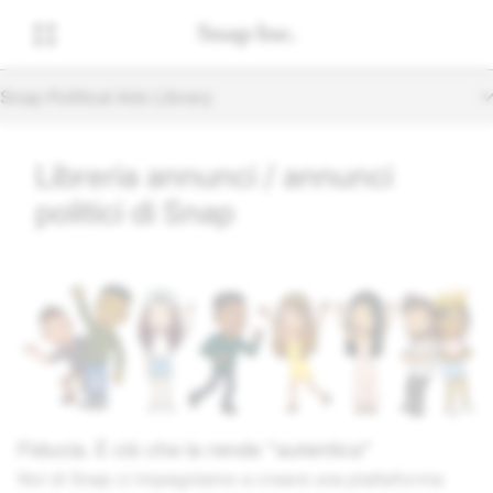
Snap Political Ads Library
Libreria annunci / annunci
politici di Snap
Fiducia. È ciò che la rende "autentica"
Noi di Snap ci impegniamo a creare una piattaforma