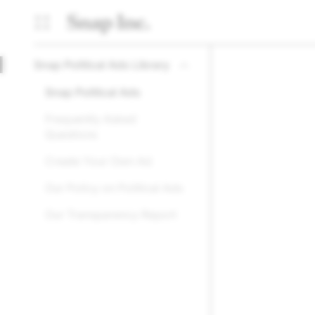
Snap Political Ads Library
Snap Political Ads
Frequently Asked
Questions
Create Your Own Ad
Our Policy on Political Ads
Our Transparency Report