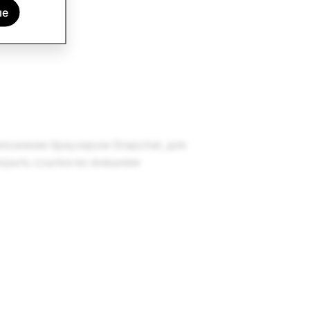
ые
ложение браузером Snapchat, для
ткрыть ссылки во внешнем