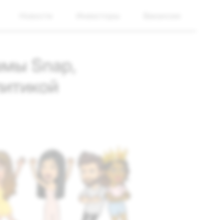
Новости
Инвесторы
Вакансии
амы Snap,
литикой