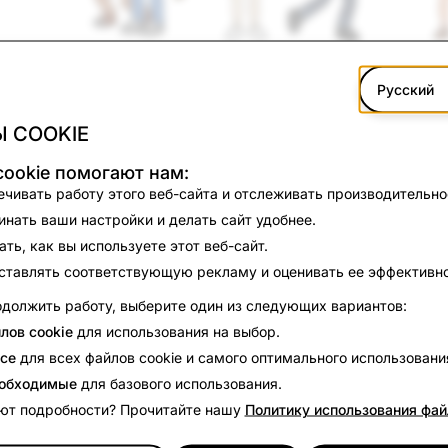
Русский
Доверие. — главная составляющая нашей
 COOKIE
В Snap нашей целью является создание безопасной,
ookie помогают нам:
платформы для наших пользователей. Библиотека ре
чивать работу этого веб-сайта и отслеживать производительно
общественной значимости и политикой, — один из шаг
нать ваши настройки и делать сайт удобнее.
содержит рекламные объявления, связанные с поли
ть, как вы используете этот веб-сайт.
значимости, которые показываются на нашей платфо
ставлять соответствующую рекламу и оценивать ее эффективно
Архивы
должить работу, выберите один из следующих вариантов:
2018
лов cookie
для использования на выбор.
се
для всех файлов cookie и самого оптимального использовани
2019
еобходимые
для базового использования.
2020
ют подробности? Прочитайте нашу
Политику использования фай
2021