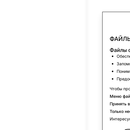
ФАЙЛЫ
Файлы c
Обеспе
Запоми
Понима
Предо
Чтобы про
Меню фай
Принять в
Только н
Интересу