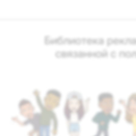
Библиотека рекл
связанной с по