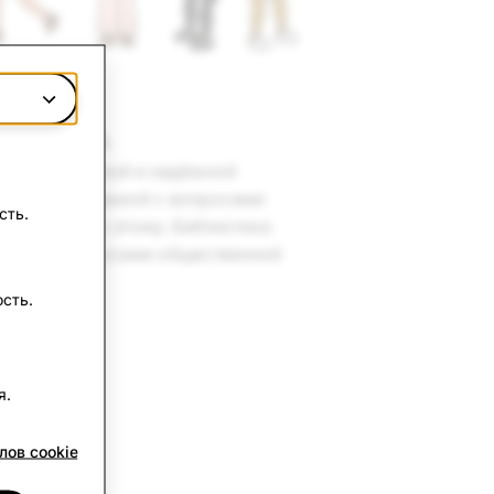
 компании.
 транспарентной и надёжной
кламы, связанной с вопросами
сть.
ов на пути к этому. Библиотека
тикой и вопросами общественной
рме.
сть.
я.
лов cookie