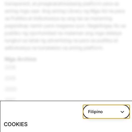
transparent, at pinagkakatiwalaang platform para sa
aming mga user. Ang aming Library ng Mga Ad na para
sa Pulitika at Adbokasiya ay ang isa sa maraming
pagsisikap namin para magawa iyon. Nagbibigay ito sa
publiko ng oportunidad na malaman ang mga detalye
tungkol sa lahat ng advertising na para sa pulitika at
adbokasiya na tumatakbo sa aming platform.
Mga Archive
2018
2019
2020
2021
2022
Filipino
2023
COOKIES