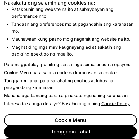
2024
Nakakatulong sa amin ang cookies na:
Patakbuhin ang website na ito at subaybayan ang
2025
performance nito.
2026
Tandaan ang preferences mo at pagandahin ang karanasan
mo.
Para sa mga viewer na gumagamit sa in-app na web
Maunawaan kung paano mo ginagamit ang website na ito.
browser ng Snapchat, buksan ang mga link sa isang
Maghatid ng mga may kaugnayang ad at sukatin ang
external na browser para sa pinakamagandang
pagiging epektibo ng mga ito.
karanasan.
Para magpatuloy, pumili ng isa sa mga sumusunod na opsyon:
Cookie Menu
para sa a la carte na karanasan sa cookie.
Tanggapin Lahat
para sa lahat ng cookies at lubos na
pinagandang karanasan.
Mahahalaga Lamang
para sa pinakapangunahing karanasan.
Interesado sa mga detalye? Basahin ang aming
Cookie Policy
Cookie Menu
Tanggapin Lahat