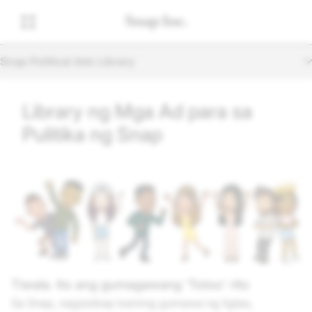
Snap Political Ads Library
Library ng Mga Ad para sa
Pulitika ng Snap
Tiwala. Ito ang gumagawang 'Totoo' rito
Sa Snap, nagsisikap kaming gumawa ng ligtas,