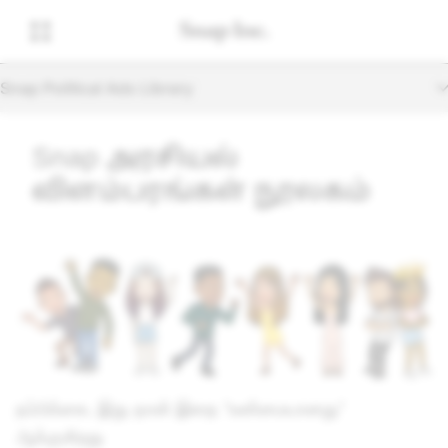
Snap Political Ads Library
Snap அரசியல்
விளம்பரங்கள் நூலகம்
நம்பிக்கை. இது தான் இதை 'உண்மையானது'
ஆக்குகிறது