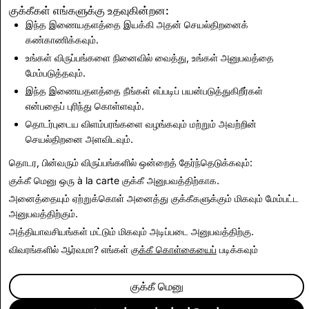
குக்கீகள் எங்களுக்கு உதவுகின்றன:
2023
இந்த இணையதளத்தை இயக்கி அதன் செயல்திறனைக்
2024
கண்காணிக்கவும்.
உங்கள் விருப்பங்களை நினைவில் வைத்து, உங்கள் அனுபவத்தை
2025
மேம்படுத்தவும்.
2026
இந்த இணையதளத்தை நீங்கள் எப்படிப் பயன்படுத்துகிறீர்கள்
என்பதைப் புரிந்து கொள்ளவும்.
Snapchat இன் செயலியில் உள்ள இணைய உலாவியைப்
தொடர்புடைய விளம்பரங்களை வழங்கவும் மற்றும் அவற்றின்
பயன்படுத்தும் பார்வையாளர்களுக்கு, சிறந்த அனுபவத்திற்காக
செயல்திறனை அளவிடவும்.
வெளிப்புற உலாவியில் இணைப்புகளைத் திறக்கிறது.
தொடர, பின்வரும் விருப்பங்களில் ஒன்றைத் தேர்ந்தெடுக்கவும்:
குக்கீ மெனு
ஒரு à la carte குக்கீ அனுபவத்திற்காக.
அனைத்தையும் ஏற்றுக்கொள்
அனைத்து குக்கீகளுக்கும் மிகவும் மேம்பட்ட
அனுபவத்திற்கும்.
அத்தியாவசியங்கள் மட்டும்
மிகவும் அடிப்படை அனுபவத்திற்கு.
விவரங்களில் ஆர்வமா? எங்கள்
குக்கீ கொள்கையைப்
படிக்கவும்
குக்கீ மெனு