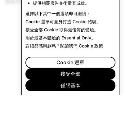
覽器中打開連結以獲得最佳體驗。
提供相關廣告並衡量其成效。
選擇以下其中一個選項即可繼續：
Cookie 選單
可量身打造 Cookie 體驗。
接受全部
Cookie 取得最優質的體驗。
用於最基本體驗的
Essential Only
。
對細節感興趣嗎？閱讀我們
Cookie 政策
Cookie 選單
接受全部
僅限基本
公司
社群
廣告宣傳
法律