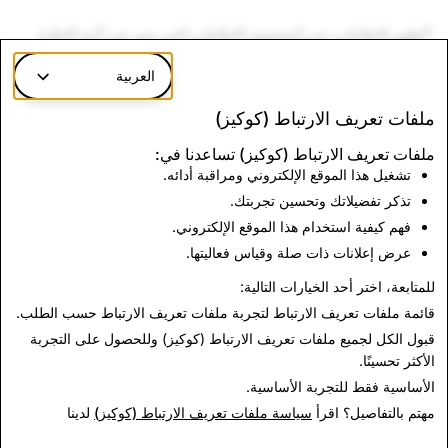
*تُظهر الإبلاغات عن المحتوى الإبلاغات التي تتم عبر آلية الإبلاغ
داخل تطبيق Snap.
العربية
ملفات تعريف الارتباط (كوكيز)
مواد الاعتداء الجنسي على
الإرهاب: إجمالي الحسابات
الأطفال: إجمالي الحسابات
المحذوفة
ملفات تعريف الارتباط (كوكيز) تساعدنا في:
تشغيل هذا الموقع الإلكتروني ومراقبة أدائه.
المحذوفة
تذكر تفضيلاتك وتحسين تجربتك.
فهم كيفية استخدام هذا الموقع الإلكتروني.
٠
١٠٤٦
عرض إعلانات ذات صلة وقياس فعاليتها.
للمتابعة، اختر أحد الخيارات التالية:
قائمة ملفات تعريف الارتباط
لتجربة ملفات تعريف الارتباط حسب الطلب.
قبول الكل
لجميع ملفات تعريف الارتباط (كوكيز) وللحصول على التجربة
الأكثر تحسينًا.
الأساسية فقط
للتجربة الأساسية.
مهتم بالتفاصيل؟ اقرأ
سياسة ملفات تعريف الارتباط (كوكيز)
لدينا