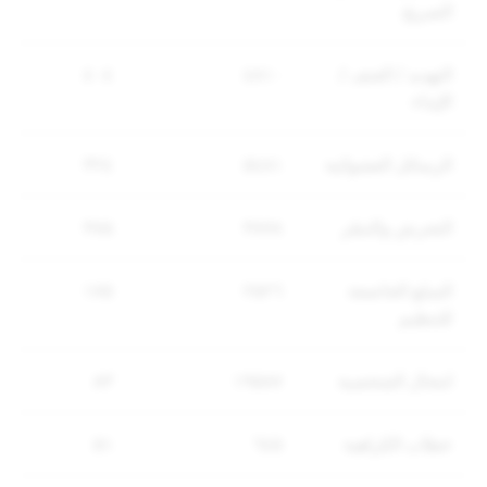
الصريح
التهديد / العنف /
٤٨١٠
٤٠٤
الإيذاء
الرسائل العشوائية
٥٤٨١
٣٢٤
التحرش والتنمّر
٣٨٧٨
٣٨٥
السلع الخاضعة
٢٥٢٦
١٧٥
للتنظيم
انتحال الشخصية
١٩٥٨٧
٨٣
خطاب الكراهية
٦٤٥
٥۱