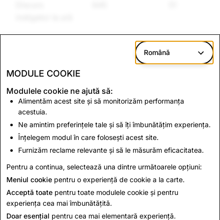
Discurs
645
51
instigator la ură
Română
* Rapoartele privind conținutul reflectă rapoartele
transmise prin intermediul mecanismului Snap de
MODULE COOKIE
raportare în aplicație.
Modulele cookie ne ajută să:
Alimentăm acest site și să monitorizăm performanța
CSAM: Totalul
Terorism: Totalul
acestuia.
conturilor șterse
conturilor șterse
Ne amintim preferințele tale și să îți îmbunătățim experiența.
Înțelegem modul în care folosești acest site.
Furnizăm reclame relevante și să le măsurăm eficacitatea.
1.046
0
Pentru a continua, selectează una dintre următoarele opțiuni:
Meniul cookie
pentru o experiență de cookie a la carte.
Acceptă toate
pentru toate modulele cookie și pentru
experiența cea mai îmbunătățită.
Doar esențial
pentru cea mai elementară experiență.