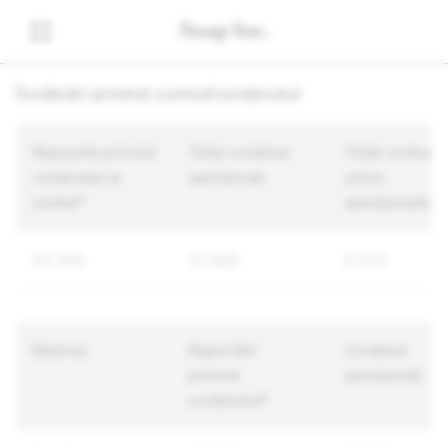
Încălcări privind contul/conținutul
Rapoarte privind
Total conținut
Total conturi
conținutul și
sancționat
unice
contul*
sancționate
63.764
13.468
8.325
Motivul
Raportări
Conținut
privind
sancționat
conținutul*