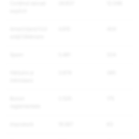
Conținut sexual
26.837
12.046
explicit
Amenințare/Viol
4.810
404
ență/Vătămare
Spam
5.481
324
Hărțuire și
3.878
385
intimidare
Bunuri
2.526
175
reglementate
Impostură
19.587
83