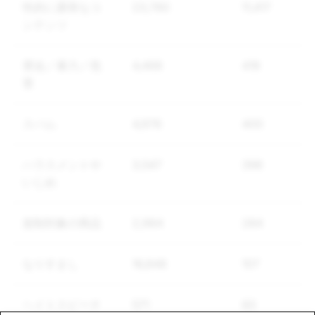
性的に露骨なコ
23,780
11,417
ンテンツ
脅迫／暴力／危
4,468
419
害
スパム
4,976
400
ハラスメントや
3,547
396
いじめ
規制対象の商品
2,984
284
なりすまし
16,848
107
ヘイトスピーチ
571
60