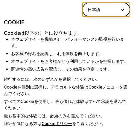
日本語
*コンテンツレポートは、Snapのアプリ内レポートメカニ
COOKIE
ズムを介したレポートを反映しています。
Cookieは以下のことに役立ちます。
本ウェブサイトを機能させ、パフォーマンスの監視を行いま
CSAM：アカウント削除
テロリズム：アカウント
す。
の合計
削除の合計
お客様の好みを記憶し、利用体験を向上します。
本ウェブサイトをお客様がどう利用しているかを把握します。
関連性の高い広告を配信し、その効果を測定します。
1,071
0
続行するには、次のいずれかを選択してください。
Cookieを個別に選択し、アラカルトな体験は
Cookieメニュー
を選
んでください。
すべてのCookieを使用し、最も優れた体験は
すべて承認
を選んで
ください。
最も基本的な体験には、
必須のみ
を選んでください。
詳細が気になる方は
Cookieポリシー
をご覧ください。