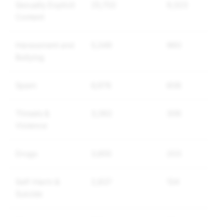
Sexually Explicit
25,702
9,323
Content
Harassment and
5,349
960
Bullying
Spam
6,976
608
Threats &
3,362
306
Violence
Drugs
3,855
203
Self-Harm &
2,837
134
Suicide