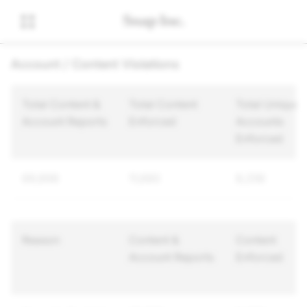
Account / Content Violations
Total Content &
Total Content
Total Unique
Account Reports
Enforced
Accounts
Enforced
69,898
11,680
8,256
Reason
Content &
Content
Account Reports
Enforced