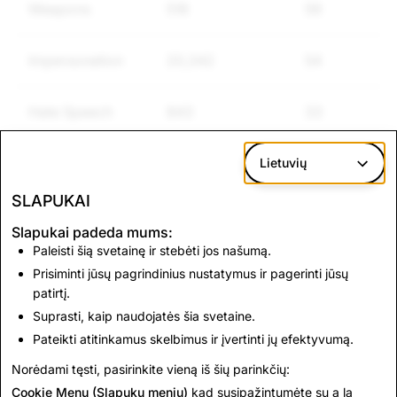
Weapons
518
59
Impersonation
20,342
54
Hate Speech
843
33
Other Regulated
114
0
Lietuvių
Goods
SLAPUKAI
Slapukai padeda mums:
Paleisti šią svetainę ir stebėti jos našumą.
Prisiminti jūsų pagrindinius nustatymus ir pagerinti jūsų
CSAM: Total Account
Terrorism: Total
patirtį.
Deletions
Account Deletions
Suprasti, kaip naudojatės šia svetaine.
Pateikti atitinkamus skelbimus ir įvertinti jų efektyvumą.
941
0
Norėdami tęsti, pasirinkite vieną iš šių parinkčių:
Cookie Menu (Slapukų meniu)
kad susipažintumėte su a la